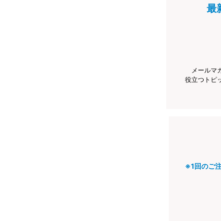
最
メールマ
役立つトピ
※1回のご