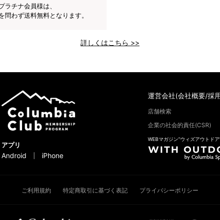
プラチナ会員様は、
を問わず送料無料となります。
詳しくはこちら >>
運営会社(会社概要/採用
店舗検索
企業の社会的責任(CSR)
WEBマガジン“ウィズアウトドア
アプリ
Android
iPhone
ご利用規約
特定商取引に基づく表記
プライバシーポリシー