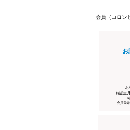
会員（コロン
お
お
お誕生
会員登録