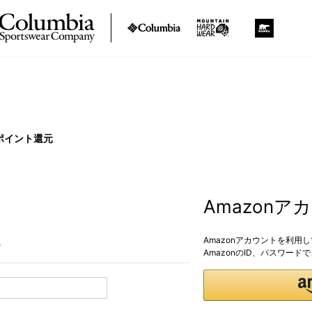
ポイント還元
Amazon
Amazonアカウントを利用
。
AmazonのID、パスワー