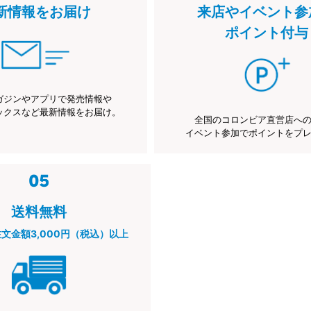
新情報をお届け
来店やイベント参
ポイント付与
ガジンやアプリで発売情報や
ックスなど最新情報をお届け。
全国のコロンビア直営店へ
イベント参加でポイントをプ
送料無料
注文金額3,000円（税込）以上