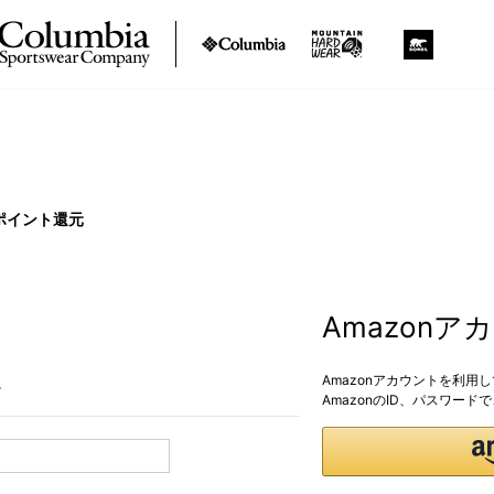
ポイント還元
Amazon
Amazonアカウントを利用
。
AmazonのID、パスワー