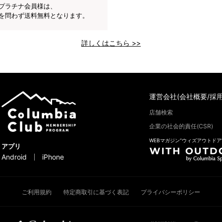
プラチナ会員様は、
を問わず送料無料となります。
詳しくはこちら >>
運営会社(会社概要/採用
店舗検索
企業の社会的責任(CSR)
WEBマガジン“ウィズアウトドア
アプリ
Android
iPhone
ご利用規約
特定商取引に基づく表記
プライバシーポリシー