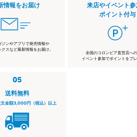
新情報をお届け
来店やイベント参
ポイント付与
ガジンやアプリで発売情報や
ックスなど最新情報をお届け。
全国のコロンビア直営店へ
イベント参加でポイントをプ
送料無料
注文金額3,000円（税込）以上