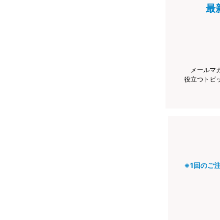
最
メールマ
役立つトピ
※1回のご