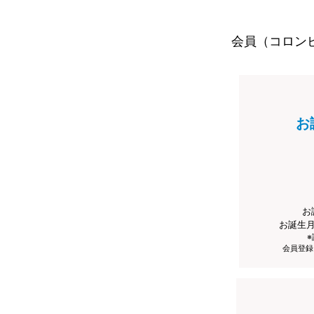
会員（コロン
お
お
お誕生
会員登録