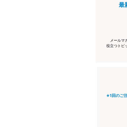
最
メールマ
役立つトピ
※1回のご