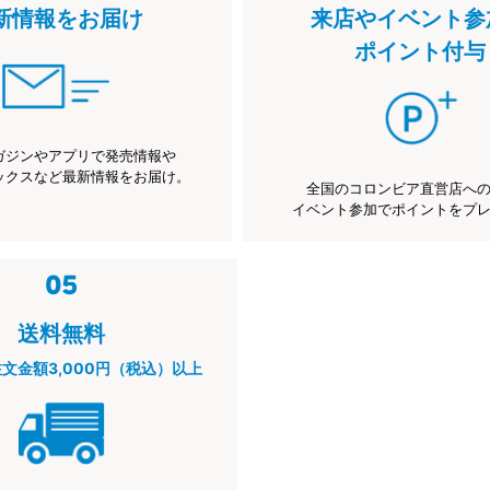
新情報をお届け
来店やイベント参
ポイント付与
ガジンやアプリで発売情報や
ックスなど最新情報をお届け。
全国のコロンビア直営店へ
イベント参加でポイントをプ
送料無料
注文金額3,000円（税込）以上