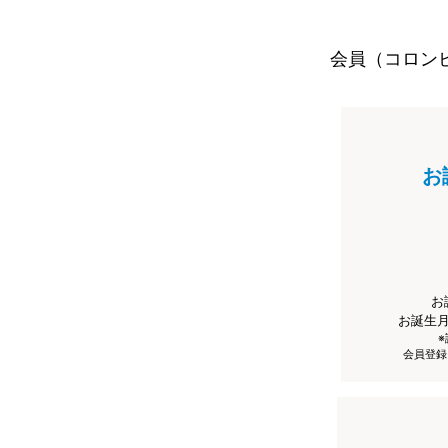
会員（コロン
お
お
お誕生
会員登録