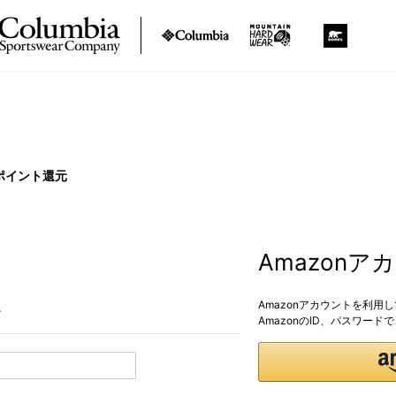
ポイント還元
Amazon
Amazonアカウントを利用
。
AmazonのID、パスワー