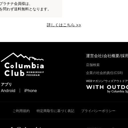
プラチナ会員様は、
を問わず送料無料となります。
詳しくはこちら >>
運営会社(会社概要/採用
店舗検索
企業の社会的責任(CSR)
WEBマガジン“ウィズアウトドア
アプリ
Android
iPhone
ご利用規約
特定商取引に基づく表記
プライバシーポリシー