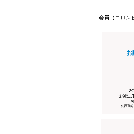
会員（コロン
お
お
お誕生
会員登録