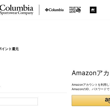
ポイント還元
Amazon
Amazonアカウントを利用
。
AmazonのID、パスワー