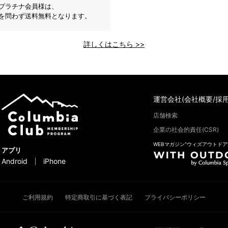
プラチナ会員様は、
を問わず送料無料となります。
詳しくはこちら >>
運営会社(会社概要/採用
店舗検索
企業の社会的責任(CSR)
WEBマガジン“ウィズアウトドア
アプリ
Android
iPhone
ご利用規約
特定商取引に基づく表記
プライバシーポリシー