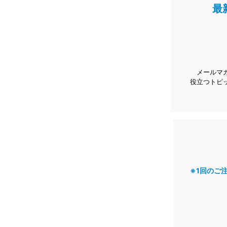
最
メールマ
役立つトピ
※1回のご