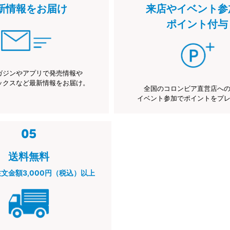
新情報をお届け
来店やイベント参
ポイント付与
ガジンやアプリで発売情報や
ックスなど最新情報をお届け。
全国のコロンビア直営店へ
イベント参加でポイントをプ
送料無料
注文金額3,000円（税込）以上