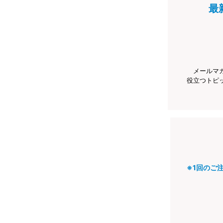
最
メールマ
役立つトピ
※1回のご