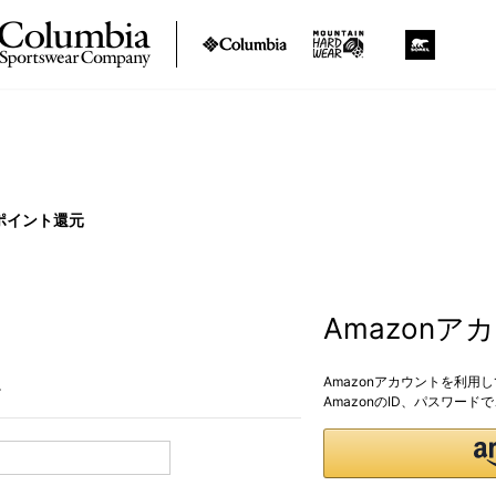
ポイント還元
Amazon
Amazonアカウントを利用
。
AmazonのID、パスワー