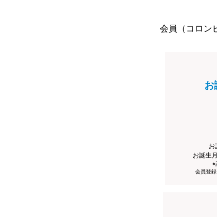
会員（コロン
お
お
お誕生
会員登録