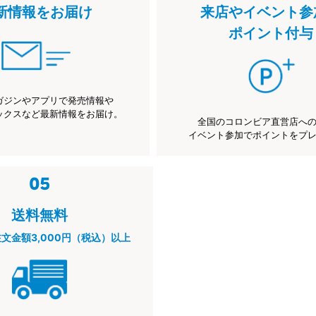
新情報をお届け
来店やイベント参
ポイント付与
ガジンやアプリで発売情報や
ックスなど最新情報をお届け。
全国のコロンビア直営店へ
イベント参加でポイントをプ
送料無料
注文金額3,000円（税込）以上