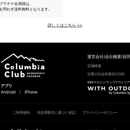
プラチナ会員様は、
を問わず送料無料となります。
詳しくはこちら >>
運営会社(会社概要/採用
店舗検索
企業の社会的責任(CSR)
WEBマガジン“ウィズアウトドア
アプリ
Android
iPhone
ご利用規約
特定商取引に基づく表記
プライバシーポリシー