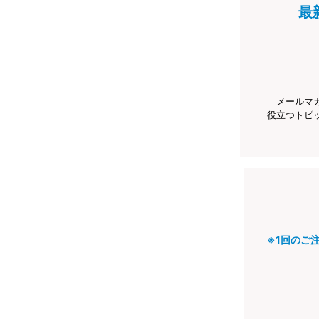
最
メールマ
役立つトピ
※1回のご