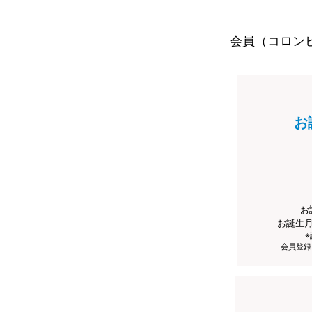
会員（コロン
お
お
お誕生
会員登録