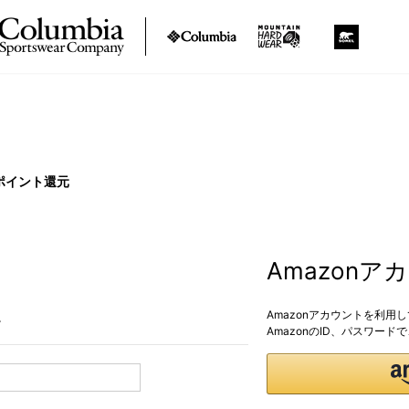
ポイント還元
Amazon
Amazonアカウントを利用
。
AmazonのID、パスワー