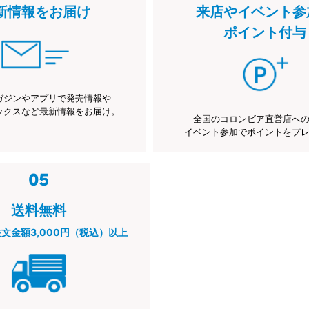
新情報をお届け
来店やイベント参
ポイント付与
ガジンやアプリで発売情報や
ックスなど最新情報をお届け。
全国のコロンビア直営店へ
イベント参加でポイントをプ
送料無料
注文金額3,000円（税込）以上