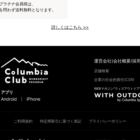
プラチナ会員様は、
を問わず送料無料となります。
詳しくはこちら >>
運営会社(会社概要/採用
店舗検索
企業の社会的責任(CSR)
WEBマガジン“ウィズアウトドア
アプリ
Android
iPhone
ご利用規約
特定商取引に基づく表記
プライバシーポリシー