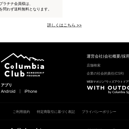
プラチナ会員様は、
を問わず送料無料となります。
詳しくはこちら >>
運営会社(会社概要/採用
店舗検索
企業の社会的責任(CSR)
WEBマガジン“ウィズアウトドア
アプリ
Android
iPhone
ご利用規約
特定商取引に基づく表記
プライバシーポリシー