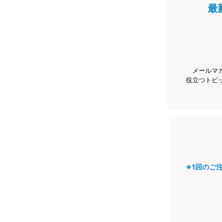
最
メールマ
役立つトピ
※1回のご