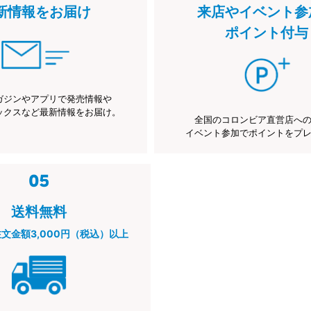
新情報をお届け
来店やイベント参
ポイント付与
ガジンやアプリで発売情報や
ックスなど最新情報をお届け。
全国のコロンビア直営店へ
イベント参加でポイントをプ
送料無料
注文金額3,000円（税込）以上