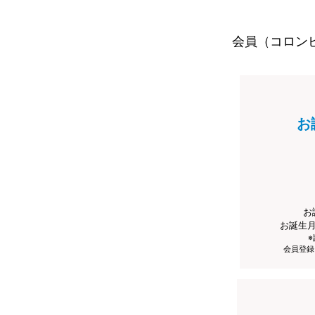
会員（コロン
お
お
お誕生
会員登録