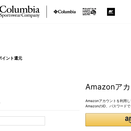
ポイント還元
Amazon
Amazonアカウントを利用
。
AmazonのID、パスワー