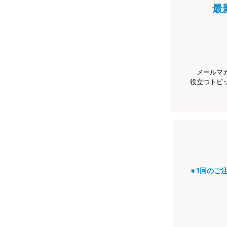
最
メールマ
役立つトピ
※1回のご