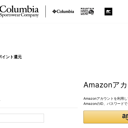
ポイント還元
Amazon
Amazonアカウントを利用
。
AmazonのID、パスワー