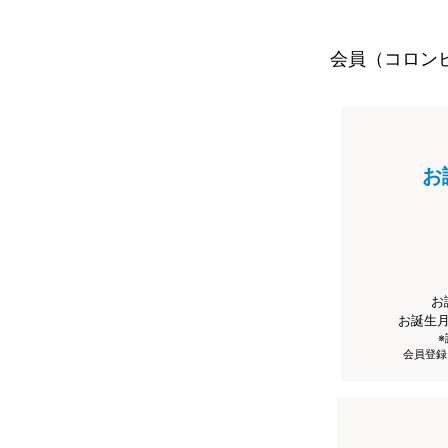
会員（コロン
お
お
お誕生
会員登録