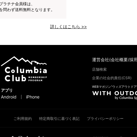
プラチナ会員様は、
を問わず送料無料となります。
詳しくはこちら >>
運営会社(会社概要/採用
店舗検索
企業の社会的責任(CSR)
WEBマガジン“ウィズアウトドア
アプリ
Android
iPhone
ご利用規約
特定商取引に基づく表記
プライバシーポリシー