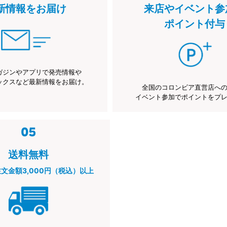
新情報をお届け
来店やイベント参
ポイント付与
ガジンやアプリで発売情報や
ックスなど最新情報をお届け。
全国のコロンビア直営店へ
イベント参加でポイントをプ
送料無料
注文金額3,000円（税込）以上