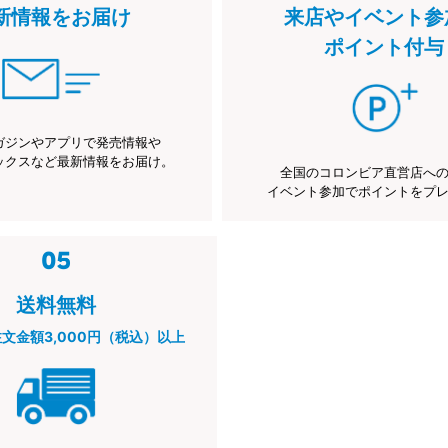
新情報をお届け
来店やイベント参
ポイント付与
ガジンやアプリで発売情報や
ックスなど最新情報をお届け。
全国のコロンビア直営店へ
イベント参加でポイントをプ
送料無料
注文金額3,000円（税込）以上