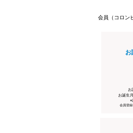
会員（コロン
お
お
お誕生
会員登録