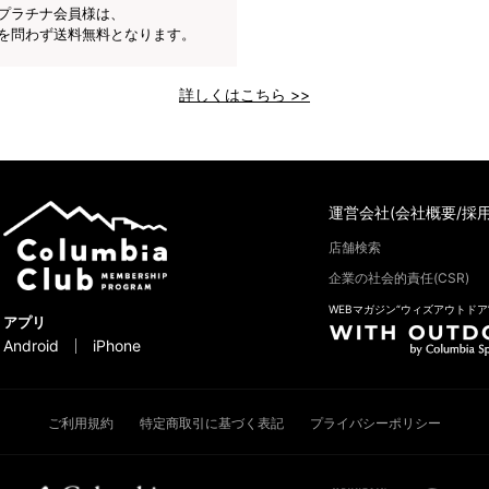
プラチナ会員様は、
を問わず送料無料となります。
詳しくはこちら >>
運営会社(会社概要/採用
店舗検索
企業の社会的責任(CSR)
WEBマガジン“ウィズアウトドア
アプリ
Android
iPhone
ご利用規約
特定商取引に基づく表記
プライバシーポリシー