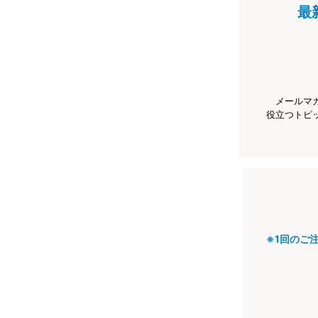
最
メールマ
役立つトピ
※1回のご