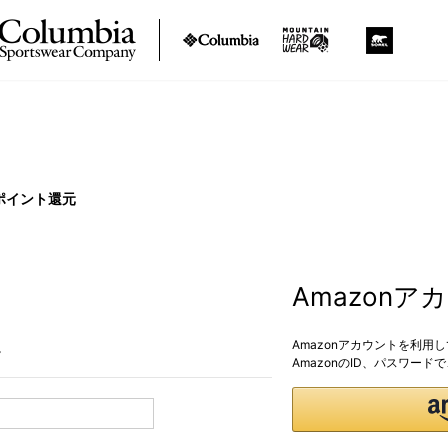
ポイント還元
Amazon
Amazonアカウントを利用
。
AmazonのID、パスワー