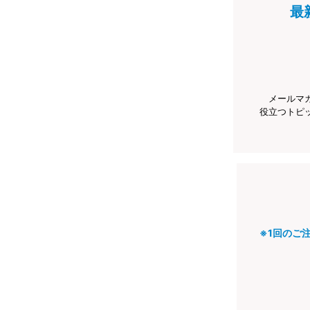
最
メールマ
役立つトピ
※1回のご