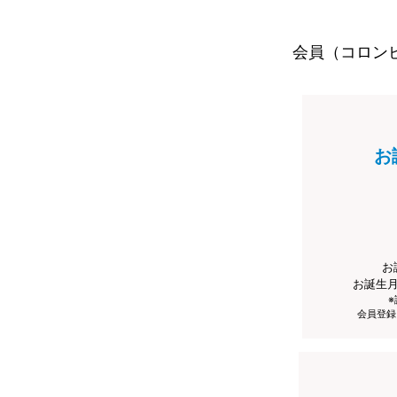
会員（コロン
お
お
お誕生
会員登録