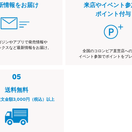
新情報をお届け
来店やイベント参
ポイント付与
ガジンやアプリで発売情報や
ックスなど最新情報をお届け。
全国のコロンビア直営店へ
イベント参加でポイントをプ
送料無料
注文金額3,000円（税込）以上