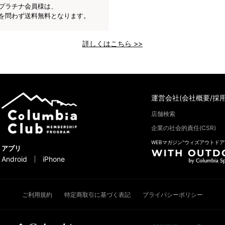
プラチナ会員様は、
を問わず送料無料となります。
詳しくはこちら >>
運営会社(会社概要/採用
店舗検索
企業の社会的責任(CSR)
WEBマガジン“ウィズアウトドア
アプリ
Android
iPhone
ご利用規約
特定商取引に基づく表記
プライバシーポリシー