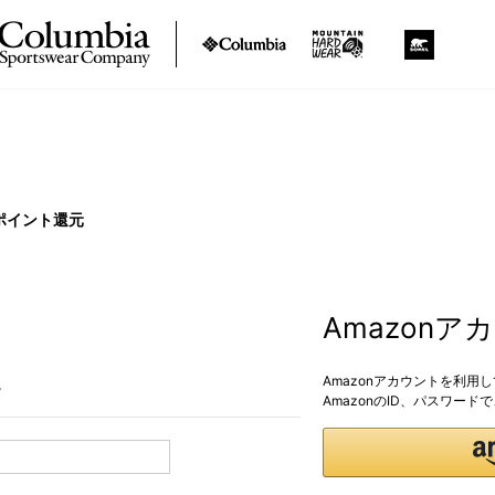
ポイント還元
Amazon
Amazonアカウントを利用
。
AmazonのID、パスワー