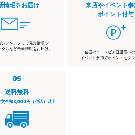
新情報をお届け
来店やイベント参
ポイント付与
ガジンやアプリで発売情報や
ックスなど最新情報をお届け。
全国のコロンビア直営店へ
イベント参加でポイントをプ
送料無料
注文金額3,000円（税込）以上