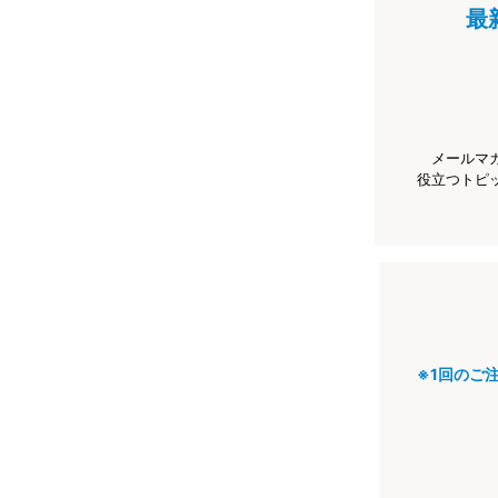
最
メールマ
役立つトピ
※1回のご