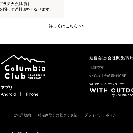
プラチナ会員様は、
を問わず送料無料となります。
詳しくはこちら >>
運営会社(会社概要/採用
店舗検索
企業の社会的責任(CSR)
WEBマガジン“ウィズアウトドア
アプリ
Android
iPhone
ご利用規約
特定商取引に基づく表記
プライバシーポリシー