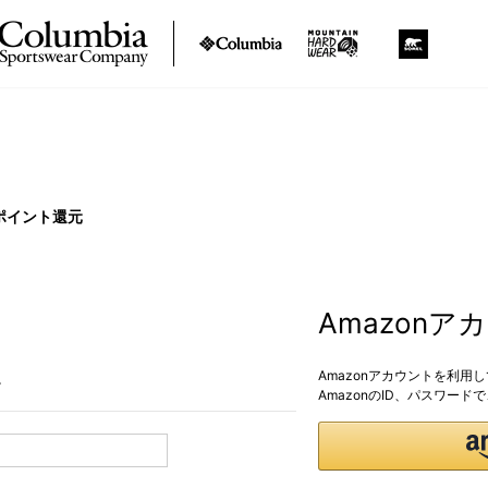
ポイント還元
Amazon
Amazonアカウントを利用
。
AmazonのID、パスワー