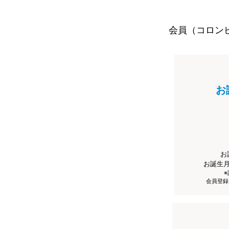
会員（コロン
お
お
お誕生
会員登録