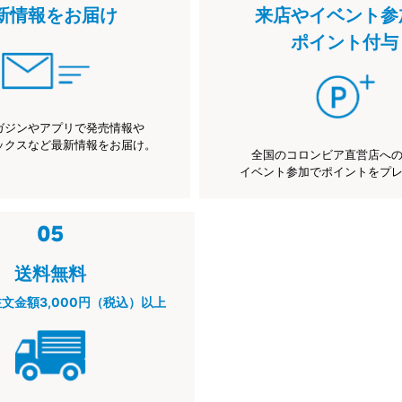
新情報をお届け
来店やイベント参
ポイント付与
ガジンやアプリで発売情報や
ックスなど最新情報をお届け。
全国のコロンビア直営店へ
イベント参加でポイントをプ
送料無料
注文金額3,000円（税込）以上