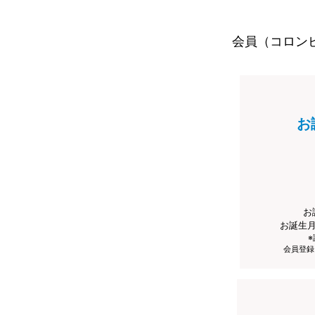
会員（コロン
お
お
お誕生
会員登録