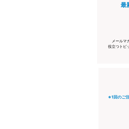
最
メールマ
役立つトピ
※1回のご