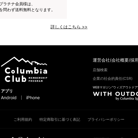
プラチナ会員様は、
を問わず送料無料となります。
詳しくはこちら >>
運営会社(会社概要/採用
店舗検索
企業の社会的責任(CSR)
WEBマガジン“ウィズアウトドア
アプリ
Android
iPhone
ご利用規約
特定商取引に基づく表記
プライバシーポリシー