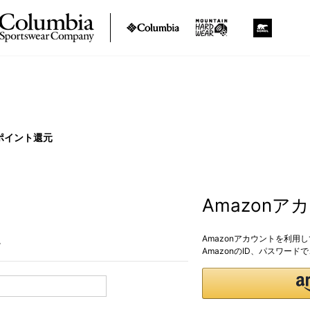
ポイント還元
Amazon
Amazonアカウントを利用
。
AmazonのID、パスワー