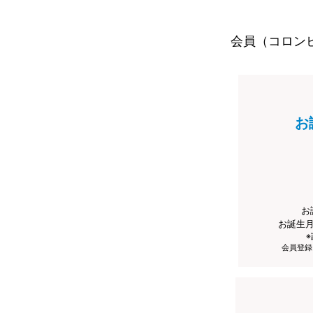
会員（コロン
お
お
お誕生
会員登録