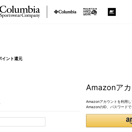
ポイント還元
Amazon
Amazonアカウントを利用
。
AmazonのID、パスワー