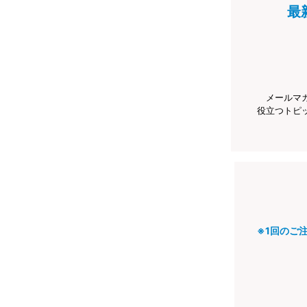
最
メールマ
役立つトピ
※1回のご