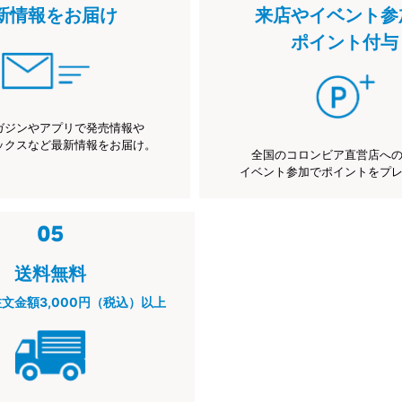
新情報をお届け
来店やイベント参
ポイント付与
ガジンやアプリで発売情報や
ックスなど最新情報をお届け。
全国のコロンビア直営店へ
イベント参加でポイントをプ
送料無料
注文金額3,000円（税込）以上