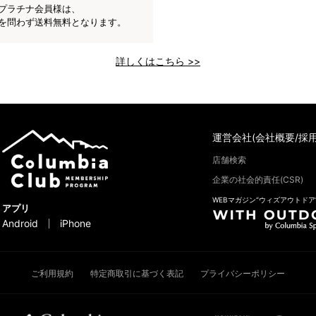
プラチナ会員様は、
を問わず送料無料となります。
詳しくはこちら >>
運営会社(会社概要/採用
店舗検索
企業の社会的責任(CSR)
WEBマガジン“ウィズアウトドア
アプリ
Android
iPhone
ご利用規約
特定商取引に基づく表記
プライバシーポリシー