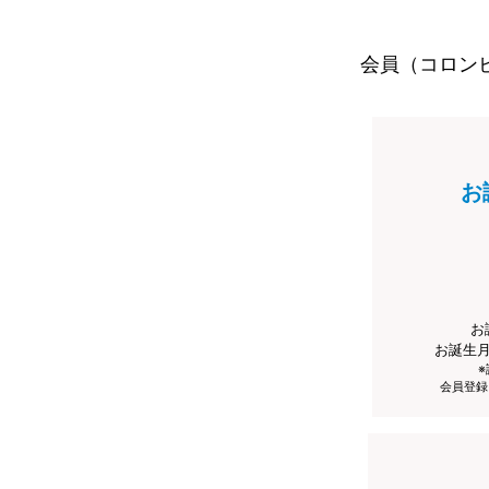
会員（コロン
お
お
お誕生
会員登録