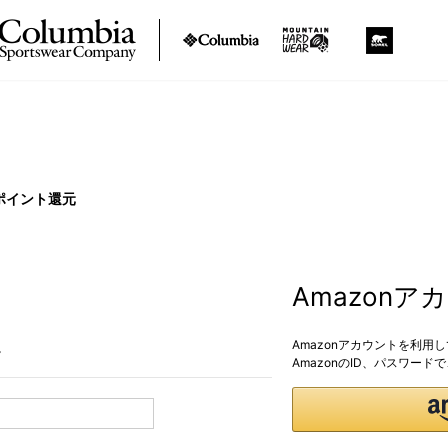
ポイント還元
Amazon
Amazonアカウントを利用
。
AmazonのID、パスワー