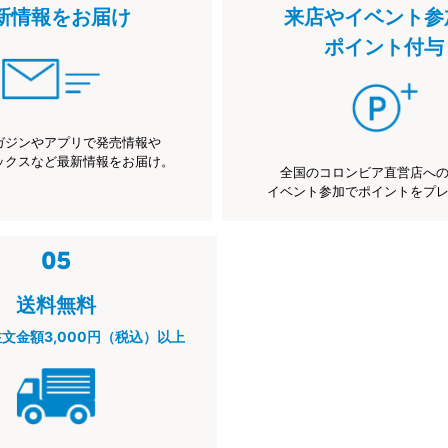
新情報をお届け
来店やイベント参
ポイント付与
ガジンやアプリで発売情報や
ックスなど最新情報をお届け。
全国のコロンビア直営店へ
イベント参加でポイントをプ
送料無料
注文金額3,000円（税込）以上