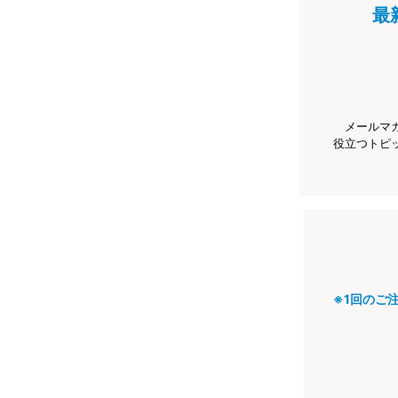
最
メールマ
役立つトピ
※1回のご