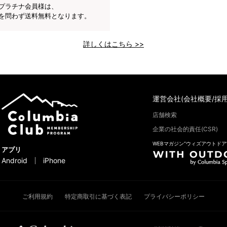
プラチナ会員様は、
を問わず送料無料となります。
詳しくはこちら >>
運営会社(会社概要/採用
店舗検索
企業の社会的責任(CSR)
WEBマガジン“ウィズアウトドア
アプリ
Android
iPhone
ご利用規約
特定商取引に基づく表記
プライバシーポリシー