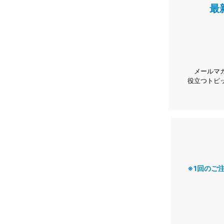
最
メールマ
役立つトピ
※1回のご