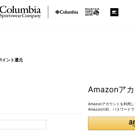
ポイント還元
Amazon
Amazonアカウントを利用
。
AmazonのID、パスワー