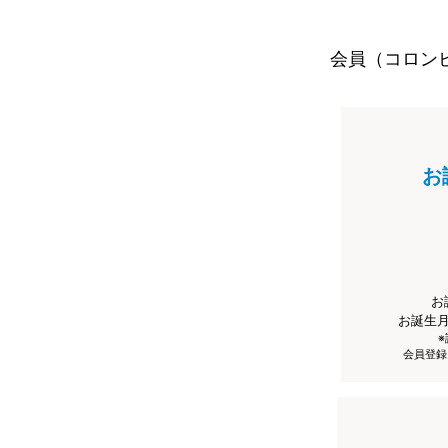
会員（コロン
お
お
お誕生
会員登録