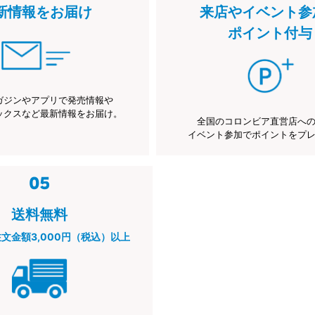
新情報をお届け
来店やイベント参
ポイント付与
ガジンやアプリで発売情報や
ックスなど最新情報をお届け。
全国のコロンビア直営店へ
イベント参加でポイントをプ
送料無料
注文金額3,000円（税込）以上