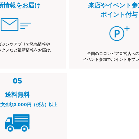
新情報をお届け
来店やイベント参
ポイント付与
ガジンやアプリで発売情報や
ックスなど最新情報をお届け。
全国のコロンビア直営店へ
イベント参加でポイントをプ
送料無料
注文金額3,000円（税込）以上