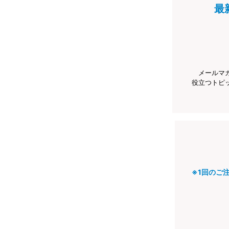
最
メールマ
役立つトピ
※1回のご