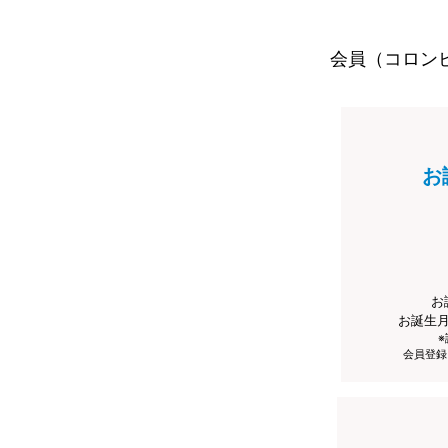
会員（コロン
お
お
お誕生
会員登録