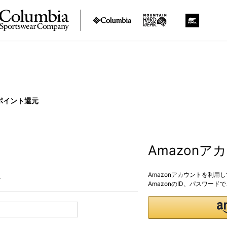
ポイント還元
Amazon
Amazonアカウントを利用
。
AmazonのID、パスワー