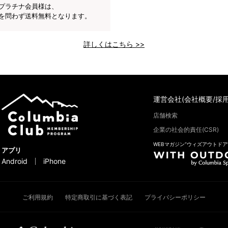
プラチナ会員様は、
を問わず送料無料となります。
詳しくはこちら >>
運営会社(会社概要/採用
店舗検索
企業の社会的責任(CSR)
WEBマガジン“ウィズアウトドア
アプリ
Android
iPhone
ご利用規約
特定商取引に基づく表記
プライバシーポリシー