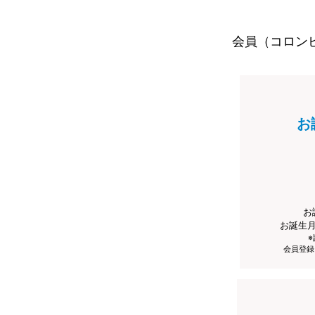
会員（コロン
お
お
お誕生
会員登録