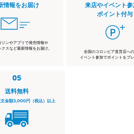
新情報をお届け
来店やイベント参
ポイント付与
ガジンやアプリで発売情報や
ックスなど最新情報をお届け。
全国のコロンビア直営店へ
イベント参加でポイントをプ
送料無料
注文金額3,000円（税込）以上