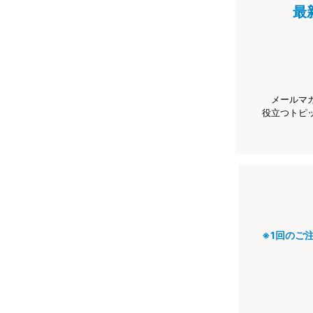
最
メールマ
役立つトピ
※1回のご