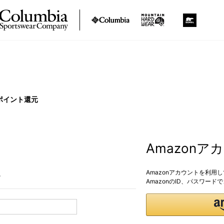
ポイント還元
Amazon
Amazonアカウントを利用
。
AmazonのID、パスワー