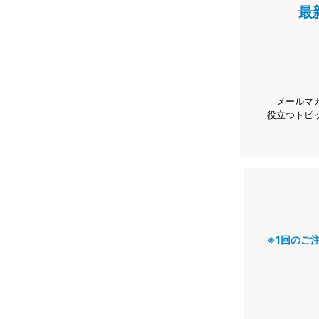
最
メールマ
役立つトピ
※1回のご