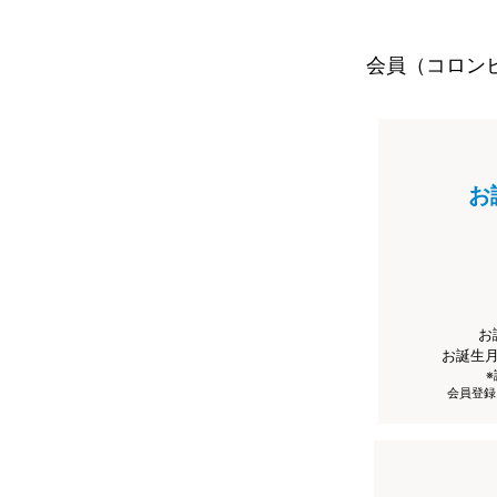
会員（コロン
お
お
お誕生
会員登録