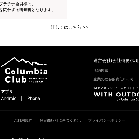
プラチナ会員様は、
を問わず送料無料となります。
詳しくはこちら >>
運営会社(会社概要/採用
店舗検索
企業の社会的責任(CSR)
WEBマガジン“ウィズアウトドア
アプリ
Android
iPhone
ご利用規約
特定商取引に基づく表記
プライバシーポリシー