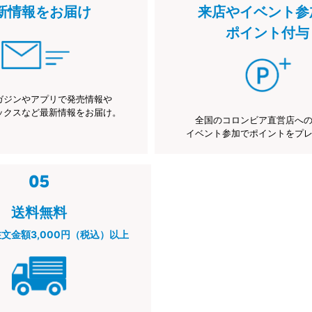
新情報をお届け
来店やイベント参
ポイント付与
ガジンやアプリで発売情報や
ックスなど最新情報をお届け。
全国のコロンビア直営店へ
イベント参加でポイントをプ
送料無料
注文金額3,000円（税込）以上