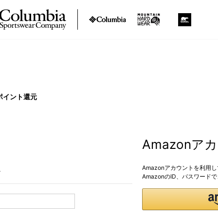
ポイント還元
Amazon
Amazonアカウントを利用
。
AmazonのID、パスワー