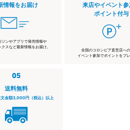
新情報をお届け
来店やイベント参
ポイント付与
ガジンやアプリで発売情報や
ックスなど最新情報をお届け。
全国のコロンビア直営店へ
イベント参加でポイントをプ
送料無料
注文金額3,000円（税込）以上