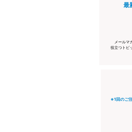
最
メールマ
役立つトピ
※1回のご