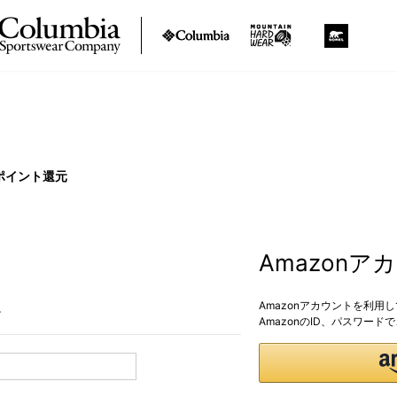
ポイント還元
Amazon
Amazonアカウントを利用
。
AmazonのID、パスワー