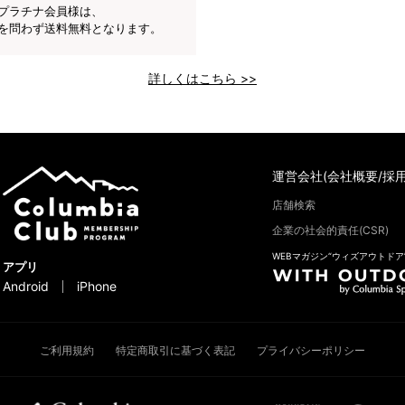
プラチナ会員様は、
を問わず送料無料となります。
詳しくはこちら >>
運営会社(会社概要/採用
店舗検索
企業の社会的責任(CSR)
WEBマガジン“ウィズアウトドア
アプリ
Android
iPhone
ご利用規約
特定商取引に基づく表記
プライバシーポリシー