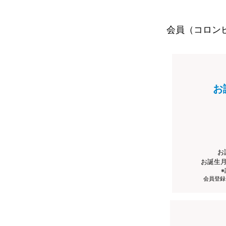
会員（コロン
お
お
お誕生
会員登録