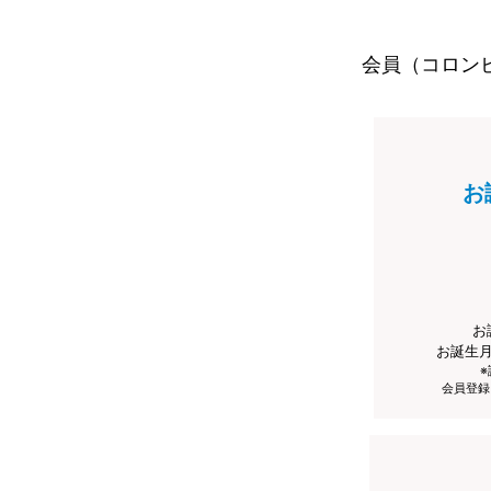
会員（コロン
お
お
お誕生
会員登録