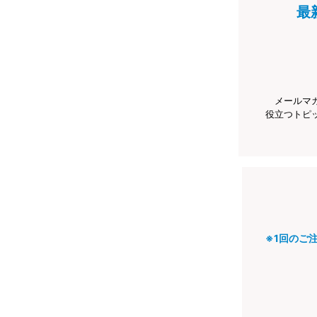
最
メールマ
役立つトピ
※1回のご