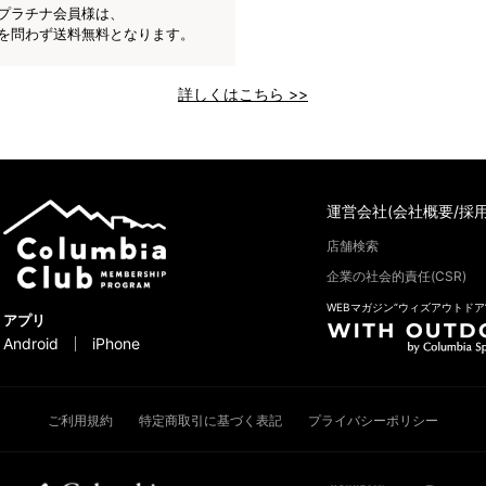
プラチナ会員様は、
を問わず送料無料となります。
詳しくはこちら >>
運営会社(会社概要/採用
店舗検索
企業の社会的責任(CSR)
WEBマガジン“ウィズアウトドア
アプリ
Android
iPhone
ご利用規約
特定商取引に基づく表記
プライバシーポリシー