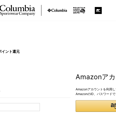
ポイント還元
Amazon
Amazonアカウントを利用
。
AmazonのID、パスワー