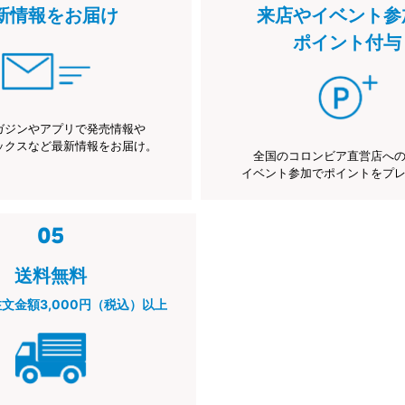
新情報をお届け
来店やイベント参
ポイント付与
ガジンやアプリで発売情報や
ックスなど最新情報をお届け。
全国のコロンビア直営店へ
イベント参加でポイントをプ
送料無料
注文金額3,000円（税込）以上