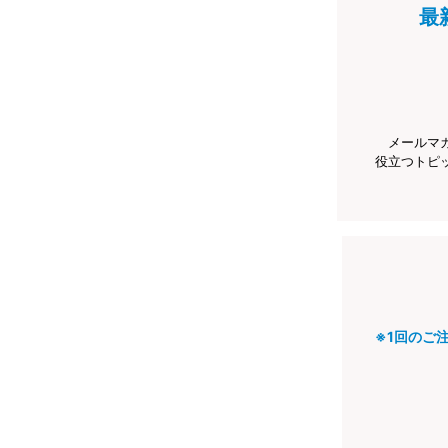
最
メールマ
役立つトピ
※1回のご