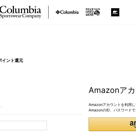
ポイント還元
Amazon
Amazonアカウントを利用
。
AmazonのID、パスワー