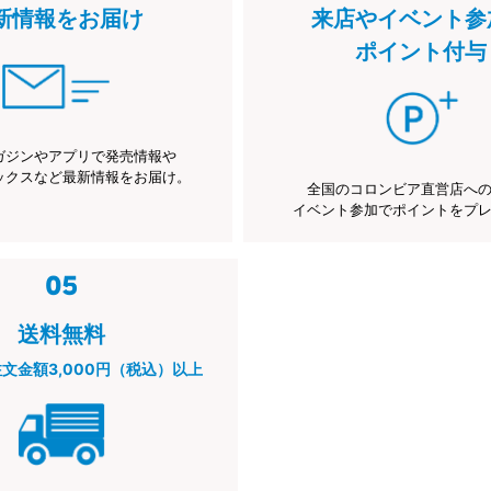
新情報をお届け
来店やイベント参
ポイント付与
ガジンやアプリで発売情報や
ックスなど最新情報をお届け。
全国のコロンビア直営店へ
イベント参加でポイントをプ
送料無料
注文金額3,000円（税込）以上