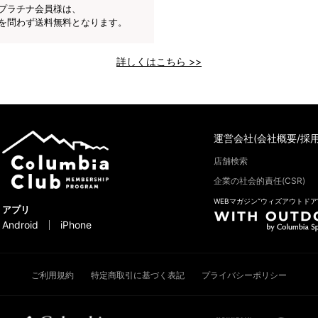
プラチナ会員様は、
を問わず送料無料となります。
詳しくはこちら >>
運営会社(会社概要/採用
店舗検索
企業の社会的責任(CSR)
WEBマガジン“ウィズアウトドア
アプリ
Android
iPhone
ご利用規約
特定商取引に基づく表記
プライバシーポリシー