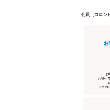
会員（コロン
お
お
お誕生
会員登録