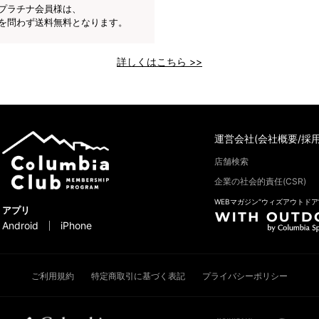
プラチナ会員様は、
を問わず送料無料となります。
詳しくはこちら >>
運営会社(会社概要/採用
店舗検索
企業の社会的責任(CSR)
WEBマガジン“ウィズアウトドア
アプリ
Android
iPhone
ご利用規約
特定商取引に基づく表記
プライバシーポリシー