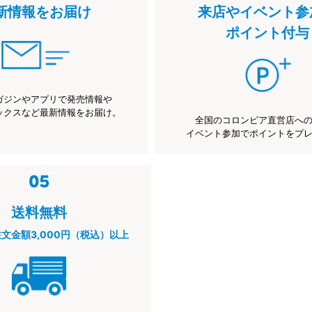
新情報をお届け
来店やイベント参
ポイント付与
ガジンやアプリで発売情報や
ックスなど最新情報をお届け。
全国のコロンビア直営店へ
イベント参加でポイントをプ
送料無料
注文金額3,000円（税込）以上