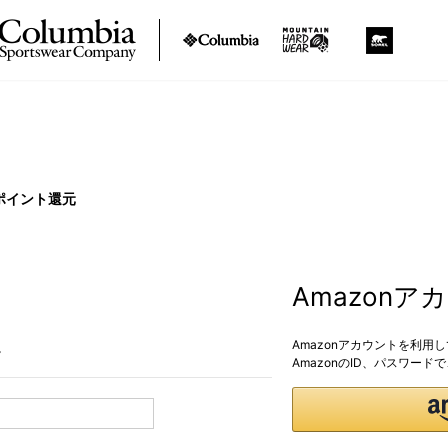
ポイント還元
Amazon
Amazonアカウントを利用
。
AmazonのID、パスワー