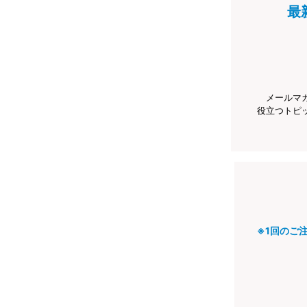
最
メールマ
役立つトピ
※1回のご