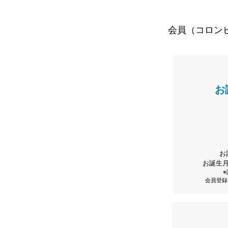
会員（コロン
お
お
お誕生
会員登録