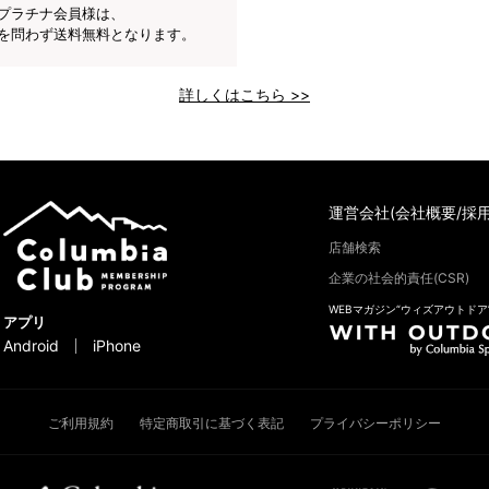
プラチナ会員様は、
を問わず送料無料となります。
詳しくはこちら >>
運営会社(会社概要/採用
店舗検索
企業の社会的責任(CSR)
WEBマガジン“ウィズアウトドア
アプリ
Android
iPhone
ご利用規約
特定商取引に基づく表記
プライバシーポリシー