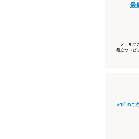
最
メールマ
役立つトピ
※1回のご