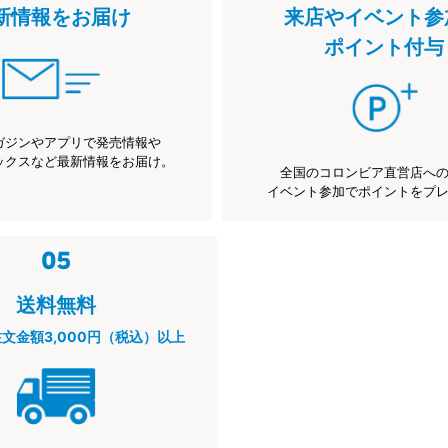
新情報をお届け
来店やイベント参
ポイント付与
ガジンやアプリで発売情報や
ックスなど最新情報をお届け。
全国のコロンビア直営店へ
イベント参加でポイントをプ
送料無料
注文金額3,000円（税込）以上