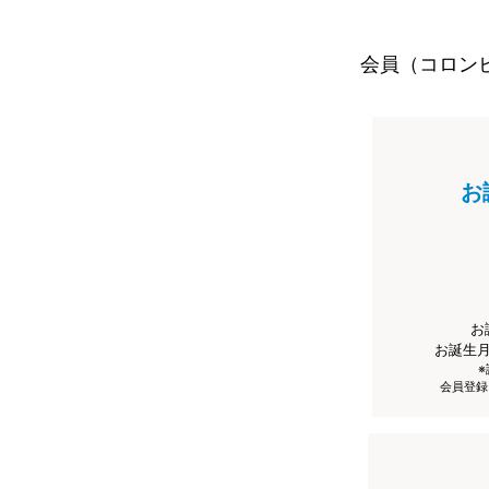
会員（コロン
お
お
お誕生
会員登録