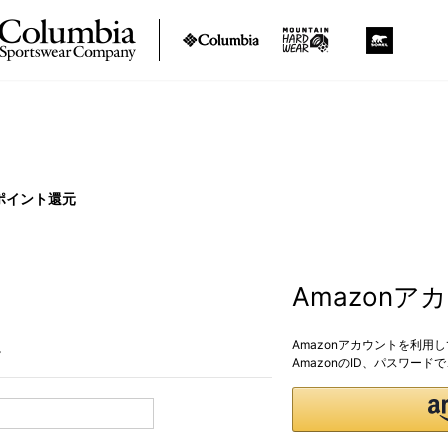
ポイント還元
Amazon
Amazonアカウントを利用
。
AmazonのID、パスワー