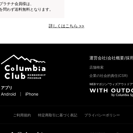
プラチナ会員様は、
を問わず送料無料となります。
詳しくはこちら >>
運営会社(会社概要/採用
店舗検索
企業の社会的責任(CSR)
WEBマガジン“ウィズアウトドア
アプリ
Android
iPhone
ご利用規約
特定商取引に基づく表記
プライバシーポリシー