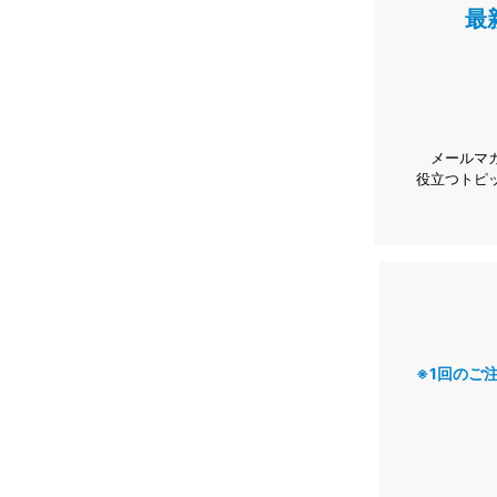
最
メールマ
役立つトピ
※1回のご