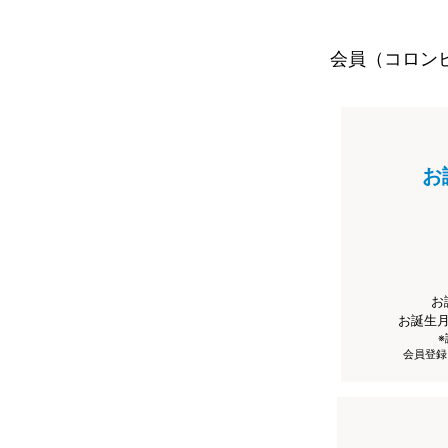
会員（コロン
お
お
お誕生
会員登録