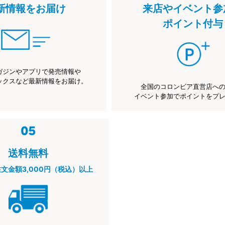
新情報をお届け
来店やイベント参
ポイント付与
ガジンやアプリで発売情報や
ックスなど最新情報をお届け。
全国のコロンビア直営店へ
イベント参加でポイントをプ
送料無料
注文金額3,000円（税込）以上