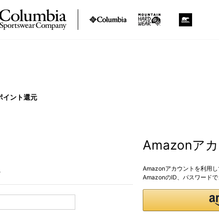
ポイント還元
Amazon
Amazonアカウントを利用
。
AmazonのID、パスワー