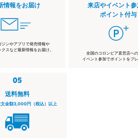
新情報をお届け
来店やイベント参
ポイント付与
ガジンやアプリで発売情報や
ックスなど最新情報をお届け。
全国のコロンビア直営店へ
イベント参加でポイントをプ
送料無料
注文金額3,000円（税込）以上