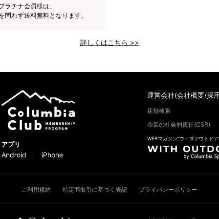
プラチナ会員様は、
を問わず送料無料となります。
詳しくはこちら >>
運営会社(会社概要/採用
店舗検索
企業の社会的責任(CSR)
WEBマガジン“ウィズアウトドア
アプリ
Android
iPhone
ご利用規約
特定商取引に基づく表記
プライバシーポリシー