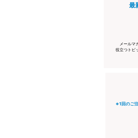
最
メールマ
役立つトピ
※1回のご