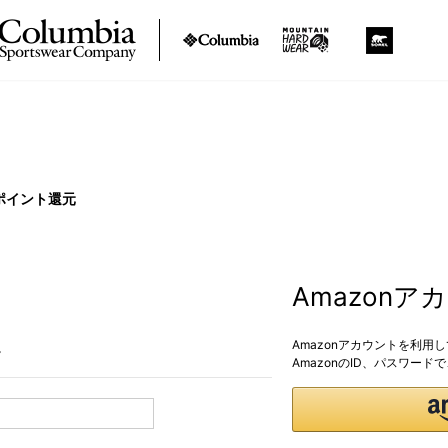
ポイント還元
Amazon
Amazonアカウントを利用
。
AmazonのID、パスワー