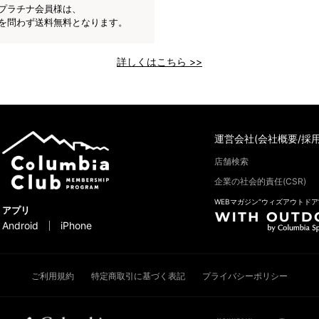
プラチナ会員様は、
を問わず送料無料となります。
詳しくはこちら >>
運営会社(会社概要/採用
店舗検索
企業の社会的責任(CSR)
WEBマガジン“ウィズアウトドア
アプリ
Android
iPhone
ご利用規約
特定商取引に基づく表記
プライバシーポリシー