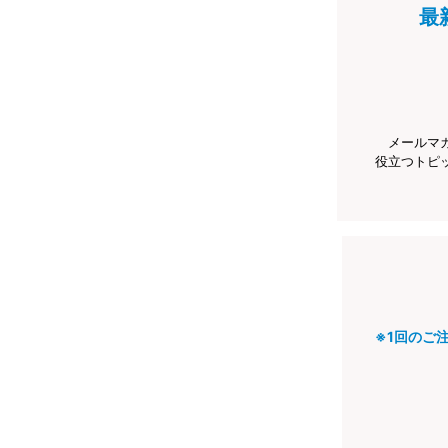
最
メールマ
役立つトピ
※1回のご