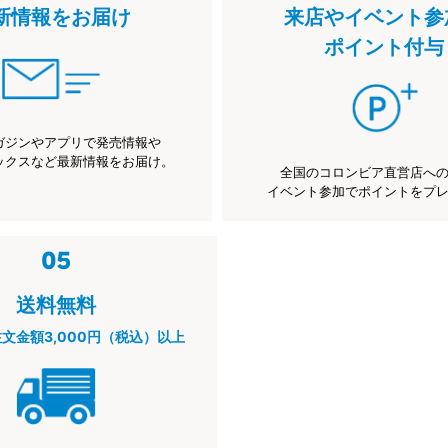
新情報をお届け
来店やイベント参
ポイント付与
ガジンやアプリで発売情報や
ックスなど最新情報をお届け。
全国のコロンビア直営店へ
イベント参加でポイントをプ
送料無料
注文金額3,000円（税込）以上