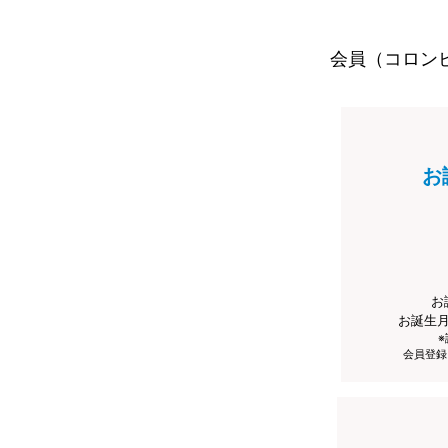
会員（コロン
お
お
お誕生
会員登録