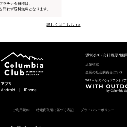
プラチナ会員様は、
を問わず送料無料となります。
詳しくはこちら >>
運営会社(会社概要/採用
店舗検索
企業の社会的責任(CSR)
WEBマガジン“ウィズアウトドア
アプリ
Android
iPhone
ご利用規約
特定商取引に基づく表記
プライバシーポリシー