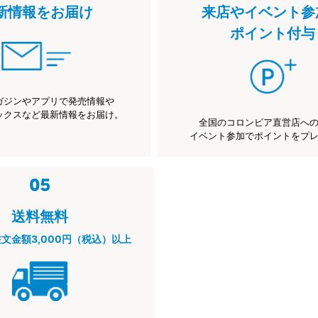
新情報をお届け
来店やイベント参
ポイント付与
ガジンやアプリで発売情報や
ックスなど最新情報をお届け。
全国のコロンビア直営店へ
イベント参加でポイントをプ
送料無料
注文金額3,000円（税込）以上