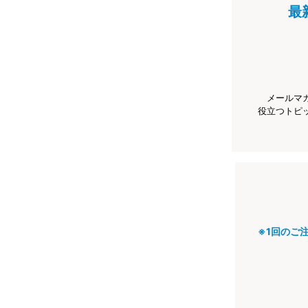
最
メールマ
役立つトピ
※1回のご