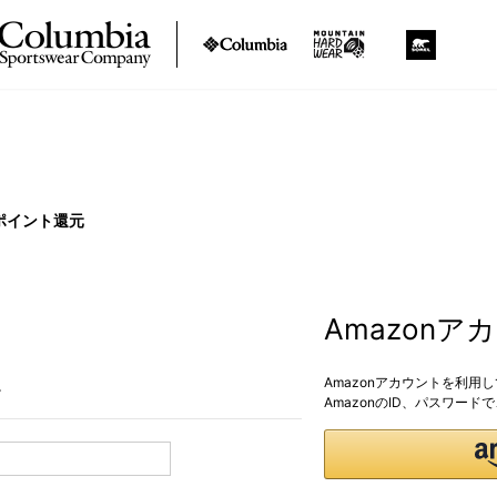
ポイント還元
Amazon
Amazonアカウントを利用
。
AmazonのID、パスワー