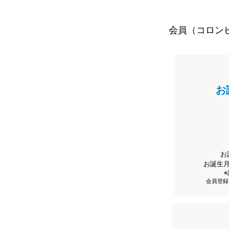
会員（コロン
お
お
お誕生
会員登録