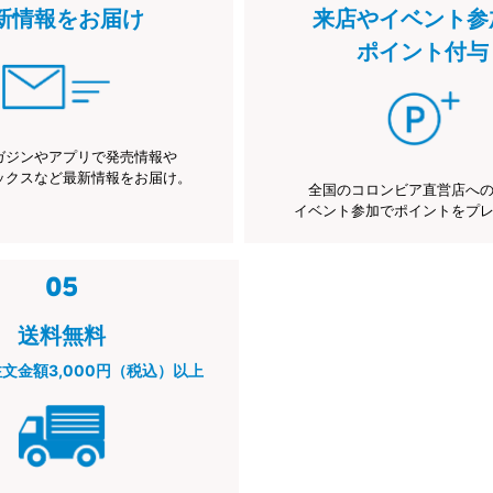
新情報をお届け
来店やイベント参
ポイント付与
ガジンやアプリで発売情報や
ックスなど最新情報をお届け。
全国のコロンビア直営店へ
イベント参加でポイントをプ
送料無料
注文金額3,000円（税込）以上