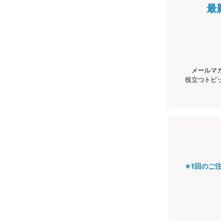
最
メールマ
役立つトピ
※1回のご