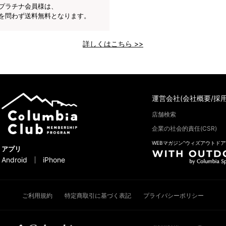
プラチナ会員様は、
を問わず送料無料となります。
詳しくはこちら >>
運営会社(会社概要/採用
店舗検索
企業の社会的責任(CSR)
WEBマガジン“ウィズアウトドア
アプリ
Android
iPhone
ご利用規約
特定商取引に基づく表記
プライバシーポリシー