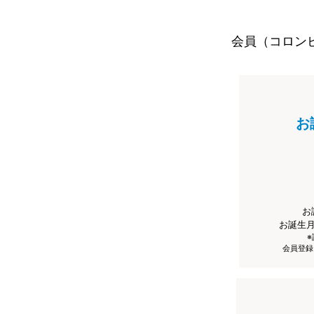
会員（コロン
お
お
お誕生
会員登録