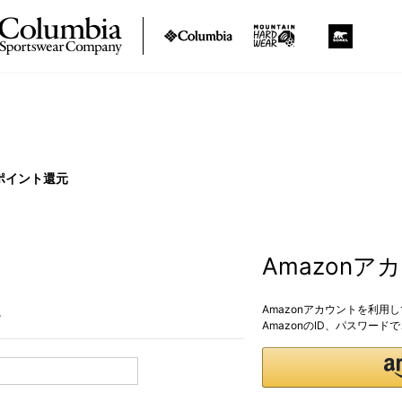
ポイント還元
Amazon
Amazonアカウントを利用
。
AmazonのID、パスワー