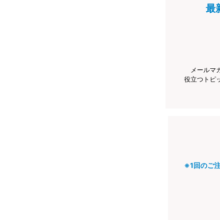
最
メールマ
役立つトピ
※1回のご