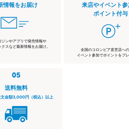
新情報をお届け
来店やイベント参
ポイント付与
ガジンやアプリで発売情報や
ックスなど最新情報をお届け。
全国のコロンビア直営店へ
イベント参加でポイントをプ
送料無料
注文金額3,000円（税込）以上