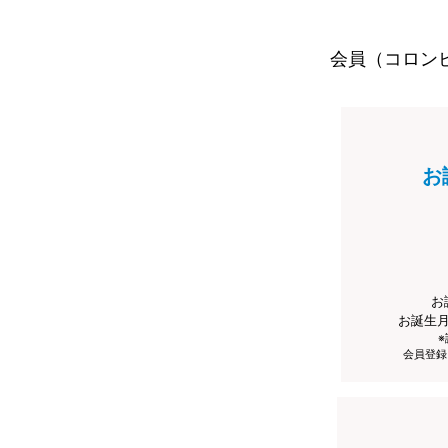
会員（コロン
お
お
お誕生
会員登録