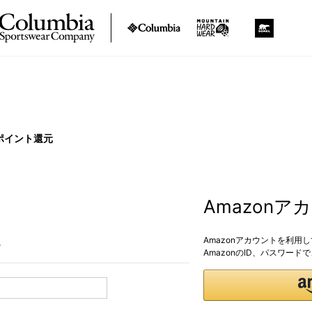
ポイント還元
Amazon
Amazonアカウントを利用
。
AmazonのID、パスワー