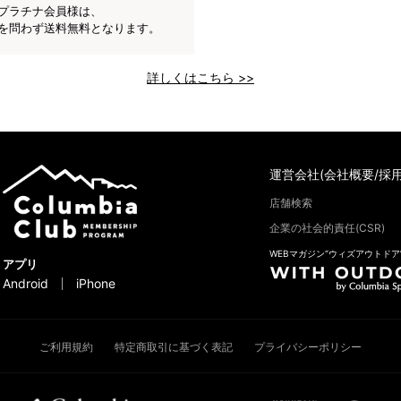
プラチナ会員様は、
を問わず送料無料となります。
詳しくはこちら >>
運営会社(会社概要/採用
店舗検索
企業の社会的責任(CSR)
WEBマガジン“ウィズアウトドア
アプリ
Android
iPhone
ご利用規約
特定商取引に基づく表記
プライバシーポリシー