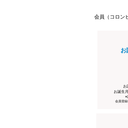
会員（コロン
お
お
お誕生
会員登録