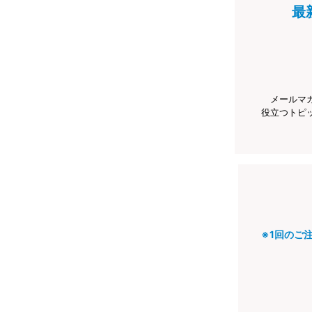
最
メールマ
役立つトピ
※1回のご