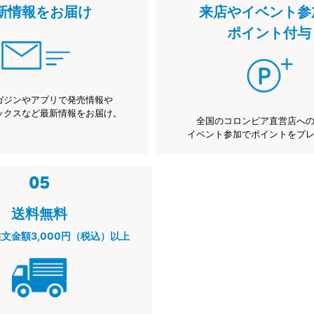
新情報をお届け
来店やイベント参
ポイント付与
ガジンやアプリで発売情報や
ックスなど最新情報をお届け。
全国のコロンビア直営店へ
イベント参加でポイントをプ
送料無料
注文金額3,000円（税込）以上