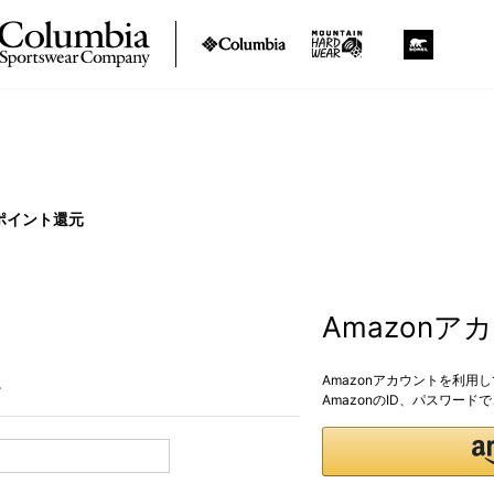
ポイント還元
Amazon
Amazonアカウントを利用
。
AmazonのID、パスワー