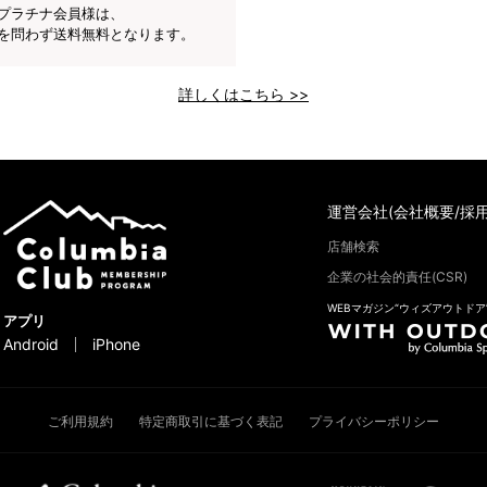
プラチナ会員様は、
を問わず送料無料となります。
詳しくはこちら >>
運営会社(会社概要/採用
店舗検索
企業の社会的責任(CSR)
WEBマガジン“ウィズアウトドア
アプリ
Android
iPhone
ご利用規約
特定商取引に基づく表記
プライバシーポリシー