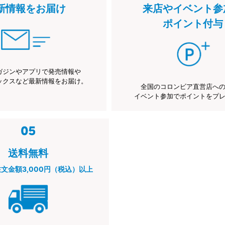
新情報をお届け
来店やイベント参
ポイント付与
ガジンやアプリで発売情報や
ックスなど最新情報をお届け。
全国のコロンビア直営店へ
イベント参加でポイントをプ
送料無料
注文金額3,000円（税込）以上