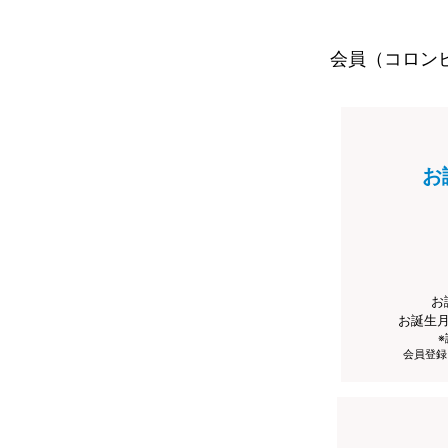
会員（コロン
お
お
お誕生
会員登録