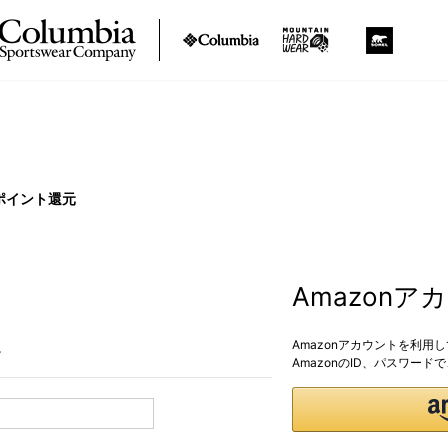
ポイント還元
Amazon
Amazonアカウントを利用
。
AmazonのID、パスワー