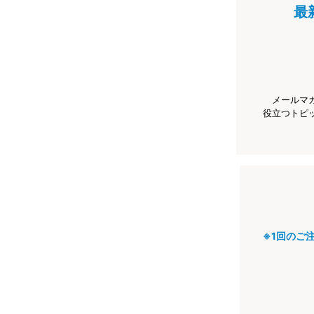
最
メールマ
役立つトピ
※1回のご