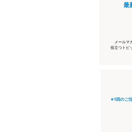
最
メールマ
役立つトピ
※1回のご