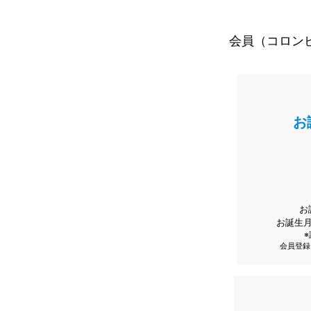
会員（コロン
お
お
お誕生
会員登録