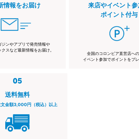
新情報をお届け
来店やイベント参
ポイント付与
ガジンやアプリで発売情報や
ックスなど最新情報をお届け。
全国のコロンビア直営店へ
イベント参加でポイントをプ
送料無料
注文金額3,000円（税込）以上