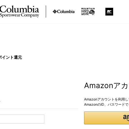
ポイント還元
Amazon
Amazonアカウントを利用
。
AmazonのID、パスワー