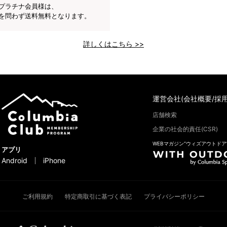
プラチナ会員様は、
を問わず送料無料となります。
詳しくはこちら >>
運営会社(会社概要/採用
店舗検索
企業の社会的責任(CSR)
WEBマガジン“ウィズアウトドア
アプリ
Android
iPhone
ご利用規約
特定商取引に基づく表記
プライバシーポリシー