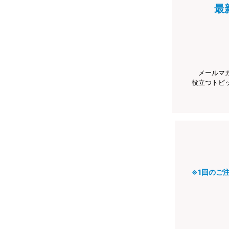
最
メールマ
役立つトピ
※1回のご