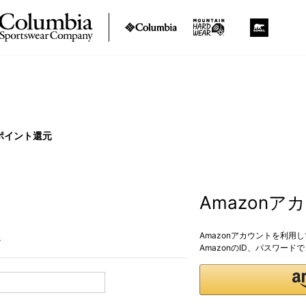
ポイント還元
Amazon
Amazonアカウントを利用
。
AmazonのID、パスワー