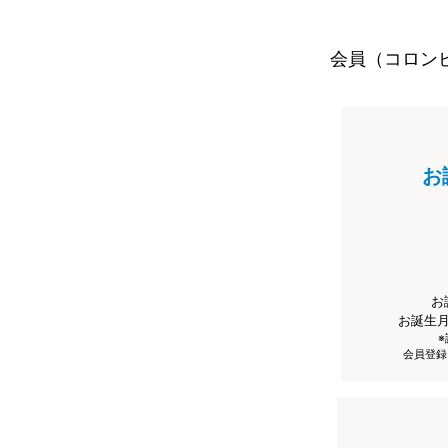
会員（コロン
お
お
お誕生
会員登録