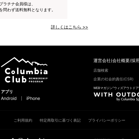
プラチナ会員様は、
を問わず送料無料となります。
詳しくはこちら >>
運営会社(会社概要/採用
店舗検索
企業の社会的責任(CSR)
WEBマガジン“ウィズアウトドア
アプリ
Android
iPhone
ご利用規約
特定商取引に基づく表記
プライバシーポリシー