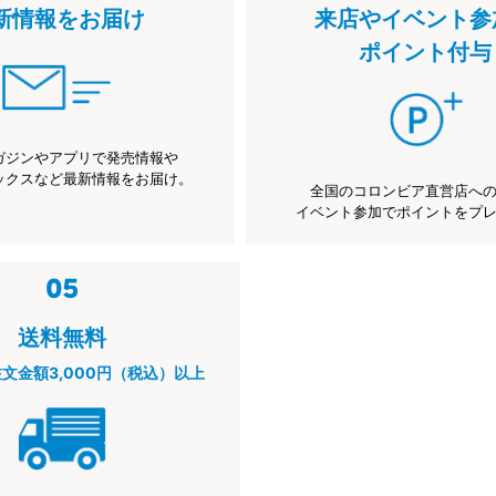
新情報をお届け
来店やイベント参
ポイント付与
ガジンやアプリで発売情報や
ックスなど最新情報をお届け。
全国のコロンビア直営店へ
イベント参加でポイントをプ
送料無料
注文金額3,000円（税込）以上