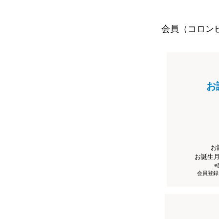
会員（コロン
お
お
お誕生
会員登録