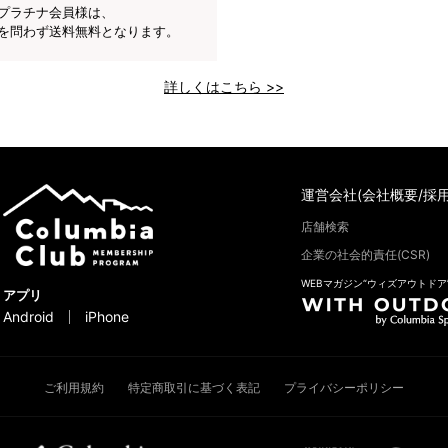
プラチナ会員様は、
を問わず送料無料となります。
詳しくはこちら >>
運営会社(会社概要/採用
店舗検索
企業の社会的責任(CSR)
WEBマガジン“ウィズアウトドア
アプリ
Android
iPhone
ご利用規約
特定商取引に基づく表記
プライバシーポリシー