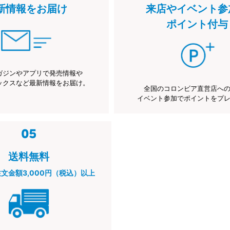
新情報をお届け
来店やイベント参
ポイント付与
ガジンやアプリで発売情報や
ックスなど最新情報をお届け。
全国のコロンビア直営店へ
イベント参加でポイントをプ
送料無料
注文金額3,000円（税込）以上