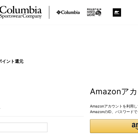
ポイント還元
Amazon
Amazonアカウントを利用
。
AmazonのID、パスワー