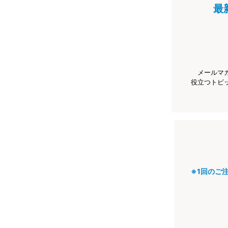
最
メールマ
役立つトピ
※1回のご