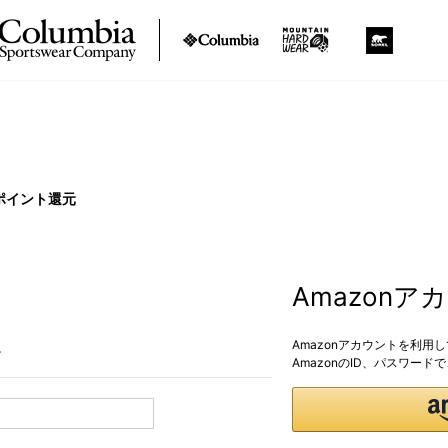
ポイント還元
Amazon
Amazonアカウントを利用
。
AmazonのID、パスワー