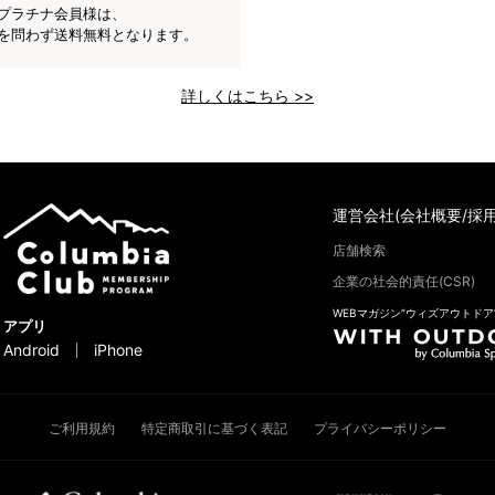
プラチナ会員様は、
を問わず送料無料となります。
詳しくはこちら >>
運営会社(会社概要/採用
店舗検索
企業の社会的責任(CSR)
WEBマガジン“ウィズアウトドア
アプリ
Android
iPhone
ご利用規約
特定商取引に基づく表記
プライバシーポリシー