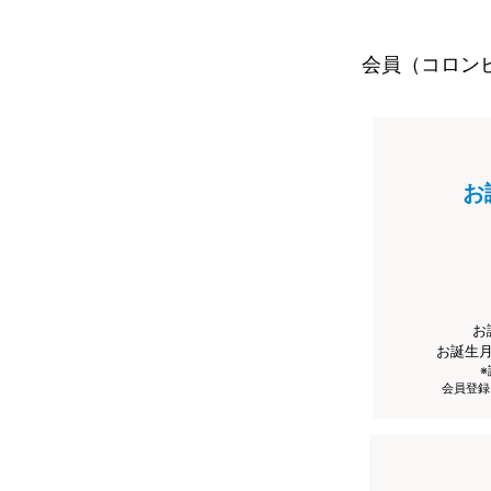
会員（コロン
お
お
お誕生
会員登録