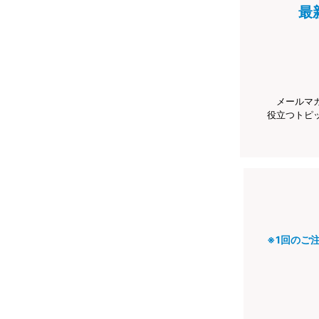
最
メールマ
役立つトピ
※1回のご