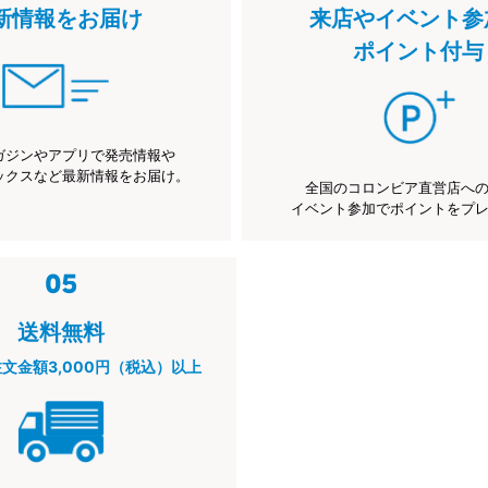
新情報をお届け
来店やイベント参
ポイント付与
ガジンやアプリで発売情報や
ックスなど最新情報をお届け。
全国のコロンビア直営店へ
イベント参加でポイントをプ
送料無料
注文金額3,000円（税込）以上