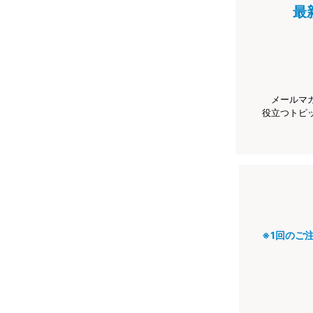
最
メールマ
役立つトピ
※1回のご