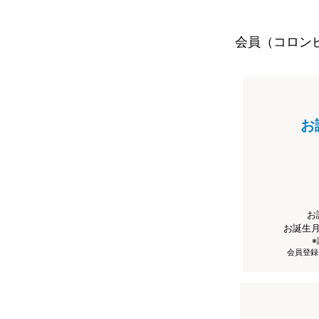
会員（コロン
お
お
お誕生
会員登録