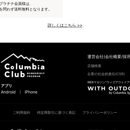
プラチナ会員様は、
を問わず送料無料となります。
詳しくはこちら >>
運営会社(会社概要/採用
店舗検索
企業の社会的責任(CSR)
WEBマガジン“ウィズアウトドア
アプリ
Android
iPhone
ご利用規約
特定商取引に基づく表記
プライバシーポリシー