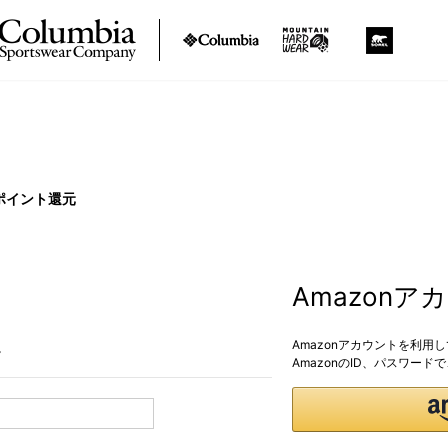
ポイント還元
Amazon
Amazonアカウントを利用
。
AmazonのID、パスワー