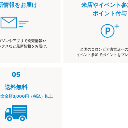
新情報をお届け
来店やイベント参
ポイント付与
ガジンやアプリで発売情報や
ックスなど最新情報をお届け。
全国のコロンビア直営店へ
イベント参加でポイントをプ
送料無料
注文金額3,000円（税込）以上