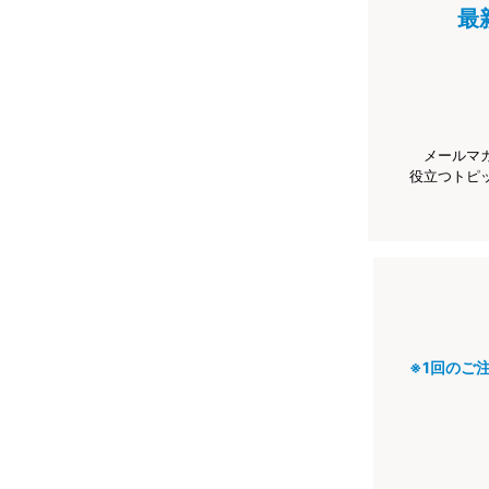
最
メールマ
役立つトピ
※1回のご