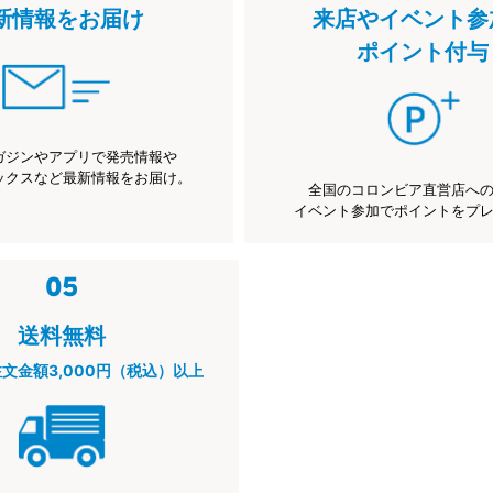
新情報をお届け
来店やイベント参
ポイント付与
ガジンやアプリで発売情報や
ックスなど最新情報をお届け。
全国のコロンビア直営店へ
イベント参加でポイントをプ
送料無料
注文金額3,000円（税込）以上