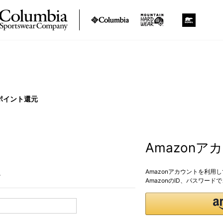
ポイント還元
Amazon
Amazonアカウントを利用
。
AmazonのID、パスワー