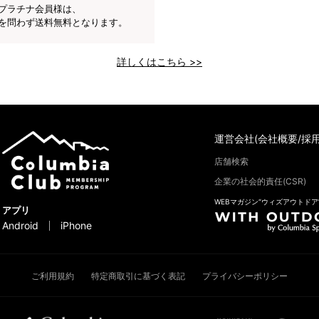
プラチナ会員様は、
を問わず送料無料となります。
詳しくはこちら >>
運営会社(会社概要/採用
店舗検索
企業の社会的責任(CSR)
WEBマガジン“ウィズアウトドア
アプリ
Android
iPhone
ご利用規約
特定商取引に基づく表記
プライバシーポリシー