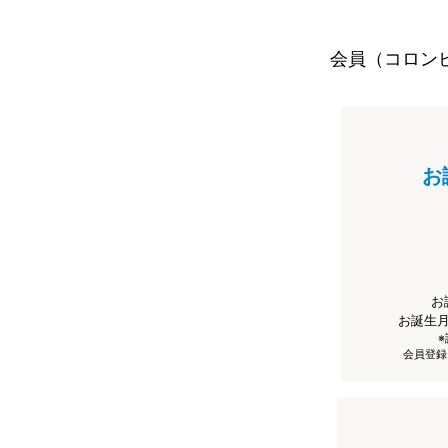
会員（コロン
お
お
お誕生
会員登録