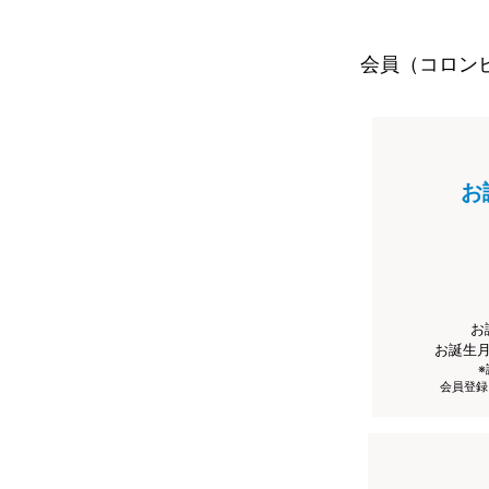
会員（コロン
お
お
お誕生
会員登録