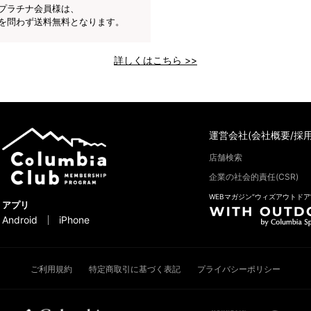
プラチナ会員様は、
を問わず送料無料となります。
詳しくはこちら >>
運営会社(会社概要/採用
店舗検索
企業の社会的責任(CSR)
WEBマガジン“ウィズアウトドア
アプリ
Android
iPhone
ご利用規約
特定商取引に基づく表記
プライバシーポリシー