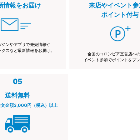
新情報をお届け
来店やイベント参
ポイント付与
ガジンやアプリで発売情報や
ックスなど最新情報をお届け。
全国のコロンビア直営店へ
イベント参加でポイントをプ
送料無料
注文金額3,000円（税込）以上