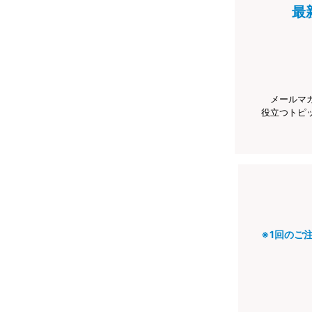
最
メールマ
役立つトピ
※1回のご