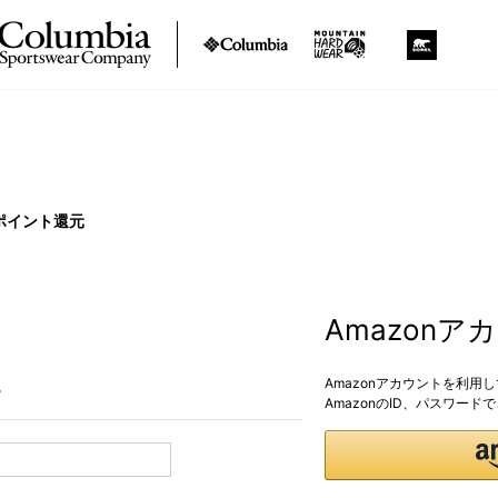
ポイント還元
Amazon
Amazonアカウントを利用
。
AmazonのID、パスワー