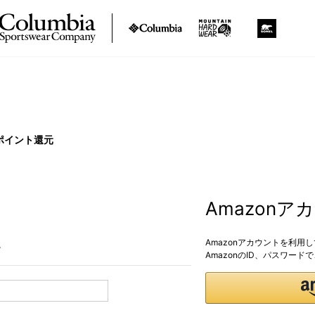
ポイント還元
Amazon
Amazonアカウントを利用
。
AmazonのID、パスワー