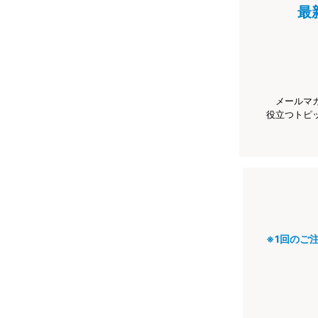
最
メールマ
役立つトピ
※1回のご