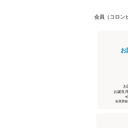
会員（コロン
お
お
お誕生
会員登録