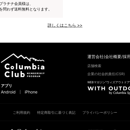
プラチナ会員様は、
を問わず送料無料となります。
詳しくはこちら >>
運営会社(会社概要/採用
店舗検索
企業の社会的責任(CSR)
WEBマガジン“ウィズアウトドア
アプリ
Android
iPhone
ご利用規約
特定商取引に基づく表記
プライバシーポリシー