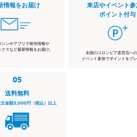
新情報をお届け
来店やイベント参
ポイント付与
ガジンやアプリで発売情報や
ックスなど最新情報をお届け。
全国のコロンビア直営店へ
イベント参加でポイントをプ
送料無料
注文金額3,000円（税込）以上