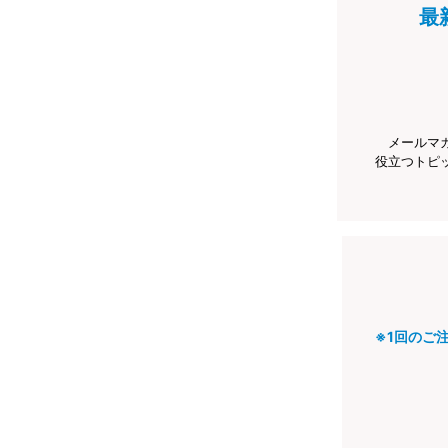
最
メールマ
役立つトピ
※1回のご