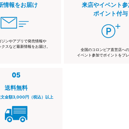
新情報をお届け
来店やイベント参
ポイント付与
ガジンやアプリで発売情報や
ックスなど最新情報をお届け。
全国のコロンビア直営店へ
イベント参加でポイントをプ
送料無料
注文金額3,000円（税込）以上