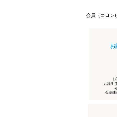
会員（コロン
お
お
お誕生
会員登録