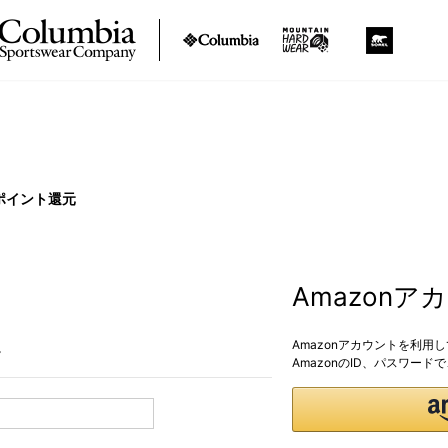
ポイント還元
Amazon
Amazonアカウントを利用
。
AmazonのID、パスワー