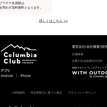
プラチナ会員様は、
を問わず送料無料となります。
詳しくはこちら >>
運営会社(会社概要/採用
店舗検索
企業の社会的責任(CSR)
WEBマガジン“ウィズアウトドア
アプリ
Android
iPhone
ご利用規約
特定商取引に基づく表記
プライバシーポリシー