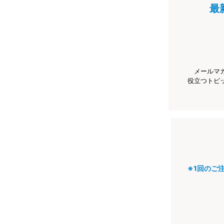
最
メールマ
役立つトピ
※1回のご