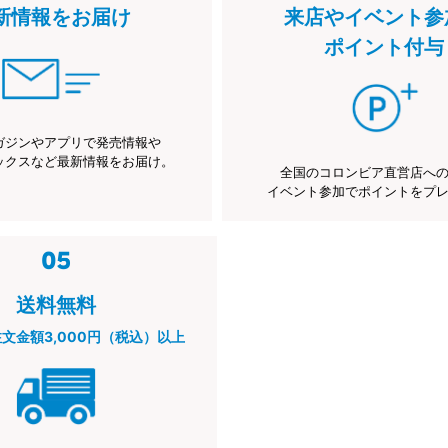
新情報をお届け
来店やイベント参
ポイント付与
ガジンやアプリで発売情報や
ックスなど最新情報をお届け。
全国のコロンビア直営店へ
イベント参加でポイントをプ
送料無料
注文金額3,000円（税込）以上