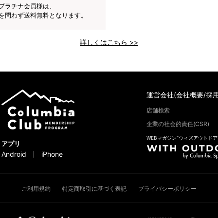
プラチナ会員様は、
を問わず送料無料となります。
詳しくはこちら >>
運営会社(会社概要/採用
店舗検索
企業の社会的責任(CSR)
WEBマガジン“ウィズアウトドア
アプリ
Android
iPhone
ご利用規約
特定商取引に基づく表記
プライバシーポリシー