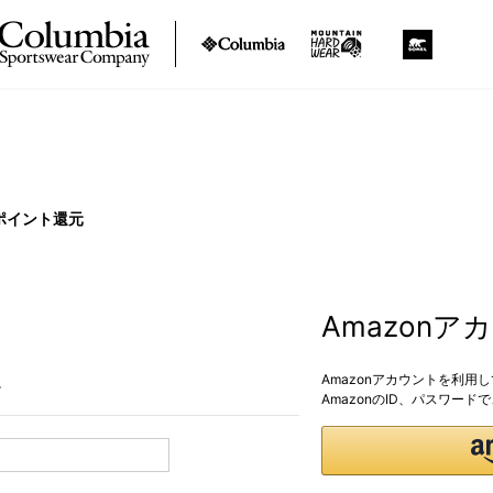
ポイント還元
Amazon
Amazonアカウントを利用
。
AmazonのID、パスワー