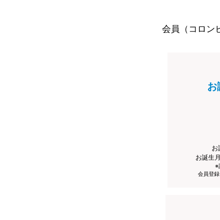
会員（コロン
お
お
お誕生
会員登録