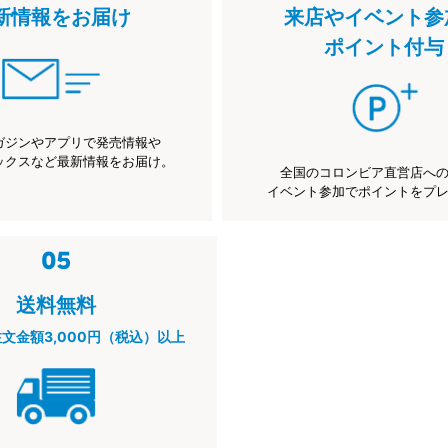
新情報をお届け
来店やイベント参
ポイント付与
ガジンやアプリで発売情報や
ックスなど最新情報をお届け。
全国のコロンビア直営店へ
イベント参加でポイントをプ
送料無料
注文金額3,000円（税込）以上