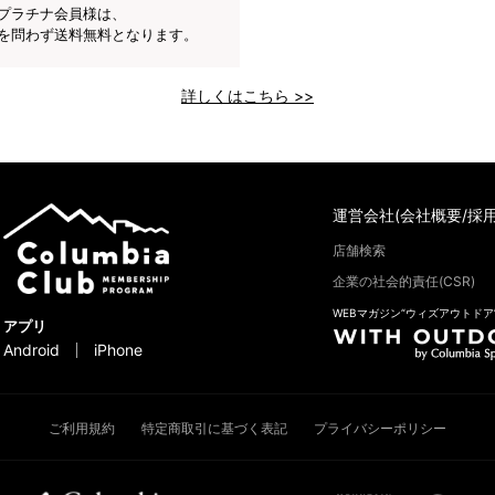
プラチナ会員様は、
を問わず送料無料となります。
詳しくはこちら >>
運営会社(会社概要/採用
店舗検索
企業の社会的責任(CSR)
WEBマガジン“ウィズアウトドア
アプリ
Android
iPhone
ご利用規約
特定商取引に基づく表記
プライバシーポリシー