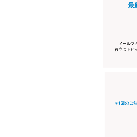
最
メールマ
役立つトピ
※1回のご