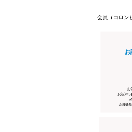
会員（コロン
お
お
お誕生
会員登録