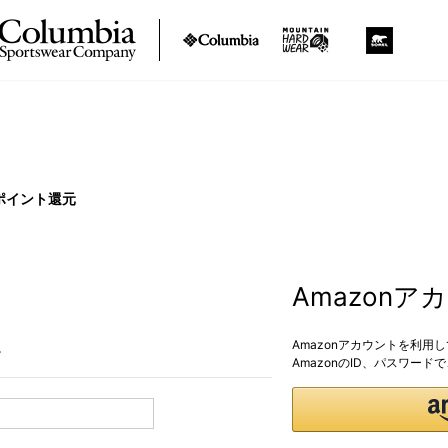
ポイント還元
Amazon
Amazonアカウントを利用
。
AmazonのID、パスワー