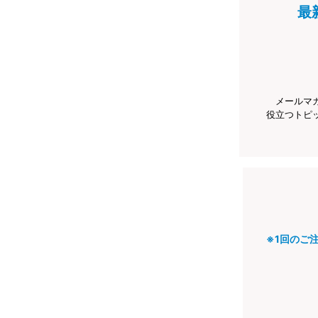
最
メールマ
役立つトピ
※1回のご