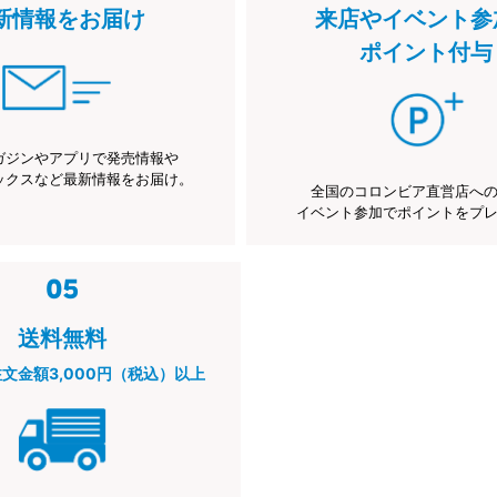
新情報をお届け
来店やイベント参
ポイント付与
ガジンやアプリで発売情報や
ックスなど最新情報をお届け。
全国のコロンビア直営店へ
イベント参加でポイントをプ
送料無料
注文金額3,000円（税込）以上