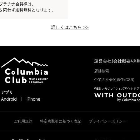
プラチナ会員様は、
を問わず送料無料となります。
詳しくはこちら >>
運営会社(会社概要/採用
店舗検索
企業の社会的責任(CSR)
WEBマガジン“ウィズアウトドア
アプリ
Android
iPhone
ご利用規約
特定商取引に基づく表記
プライバシーポリシー