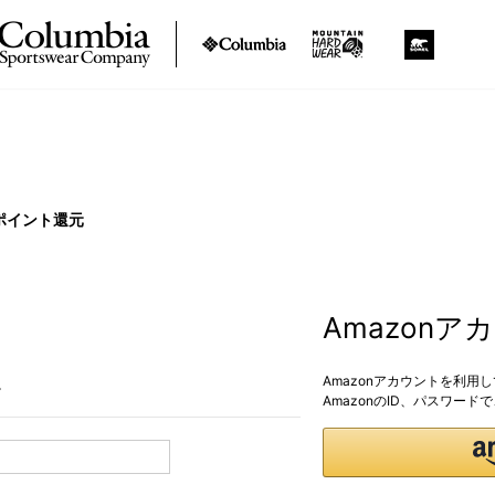
ポイント還元
Amazon
Amazonアカウントを利用
。
AmazonのID、パスワー