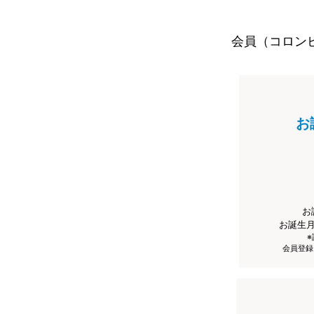
会員（コロン
お
お
お誕生
会員登録