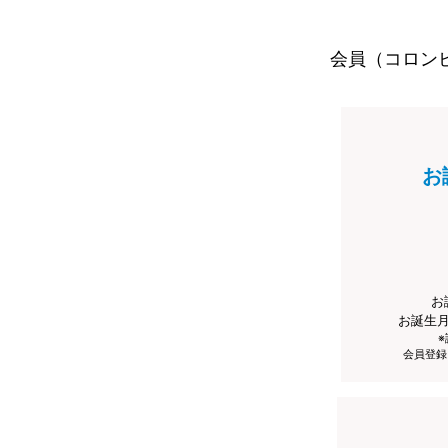
会員（コロン
お
お
お誕生
会員登録