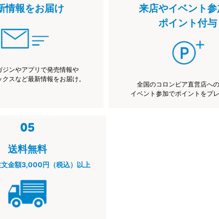
新情報をお届け
来店やイベント参
ポイント付与
ガジンやアプリで発売情報や
ックスなど最新情報をお届け。
全国のコロンビア直営店へ
イベント参加でポイントをプ
送料無料
注文金額3,000円（税込）以上