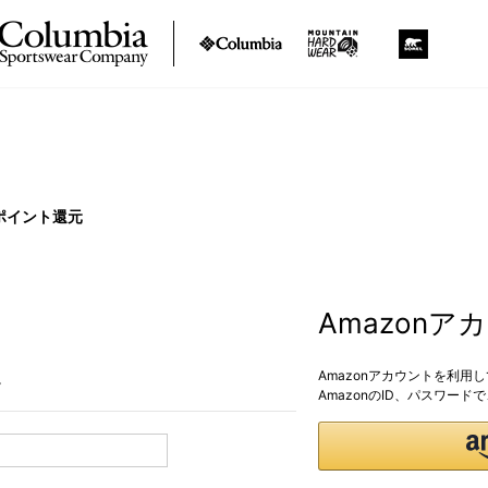
ポイント還元
Amazon
Amazonアカウントを利用
。
AmazonのID、パスワー