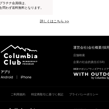
プラチナ会員様は、
を問わず送料無料となります。
詳しくはこちら >>
運営会社(会社概要/採用
店舗検索
企業の社会的責任(CSR)
WEBマガジン“ウィズアウトドア
アプリ
Android
iPhone
ご利用規約
特定商取引に基づく表記
プライバシーポリシー