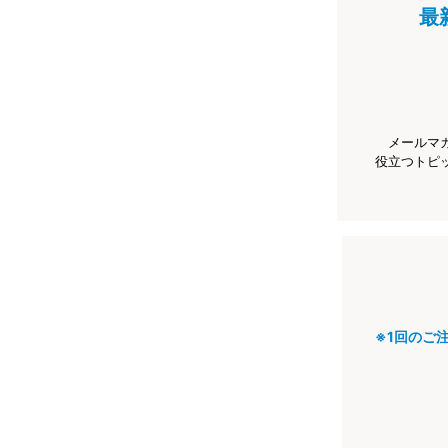
最
メールマ
役立つトピ
※1回のご