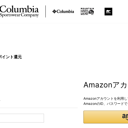
ポイント還元
Amazon
Amazonアカウントを利用
。
AmazonのID、パスワー