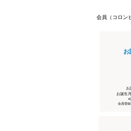
会員（コロン
お
お
お誕生
会員登録