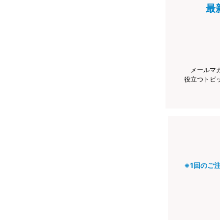
最
メールマ
役立つトピ
※1回のご