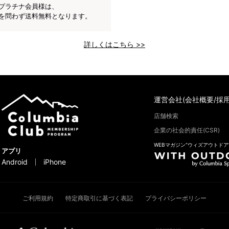
プラチナ会員様は、
を問わず送料無料となります。
詳しくはこちら >>
運営会社(会社概要/採用
店舗検索
企業の社会的責任(CSR)
WEBマガジン“ウィズアウトドア
アプリ
Android
iPhone
ご利用規約
特定商取引に基づく表記
プライバシーポリシー