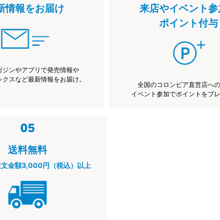
新情報をお届け
来店やイベント参
ポイント付与
ガジンやアプリで発売情報や
ックスなど最新情報をお届け。
全国のコロンビア直営店へ
イベント参加でポイントをプ
送料無料
注文金額3,000円（税込）以上