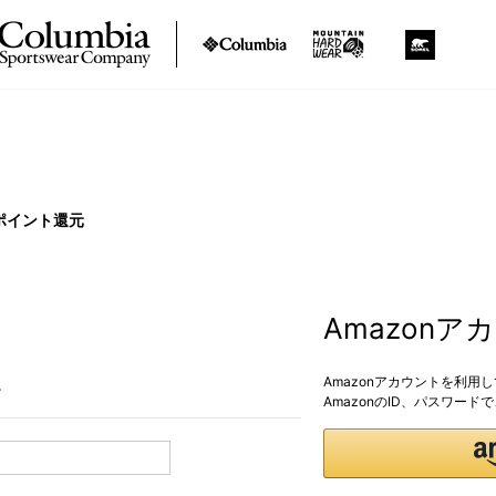
ポイント還元
Amazon
Amazonアカウントを利用
。
AmazonのID、パスワー