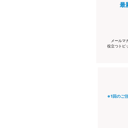
最
メールマ
役立つトピ
※1回のご