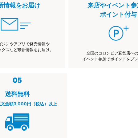
新情報をお届け
来店やイベント参
ポイント付与
ガジンやアプリで発売情報や
ックスなど最新情報をお届け。
全国のコロンビア直営店へ
イベント参加でポイントをプ
送料無料
注文金額3,000円（税込）以上