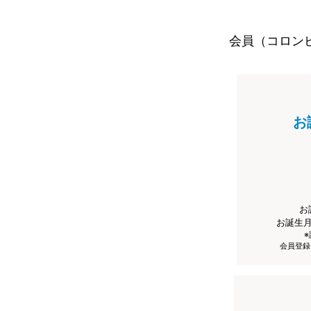
会員（コロン
お
お
お誕生
会員登録