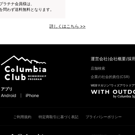
プラチナ会員様は、
を問わず送料無料となります。
詳しくはこちら >>
運営会社(会社概要/採用
店舗検索
企業の社会的責任(CSR)
WEBマガジン“ウィズアウトドア
アプリ
Android
iPhone
ご利用規約
特定商取引に基づく表記
プライバシーポリシー