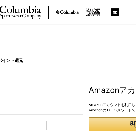
ポイント還元
Amazon
Amazonアカウントを利用
。
AmazonのID、パスワー