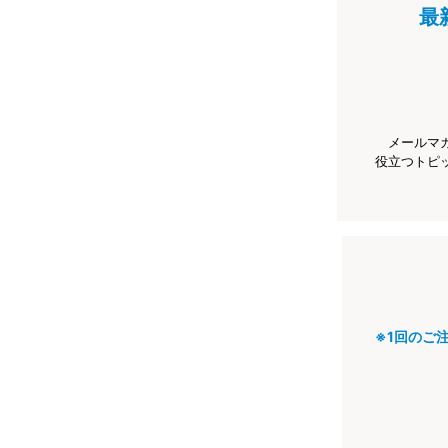
最
メールマ
役立つトピ
※1回のご