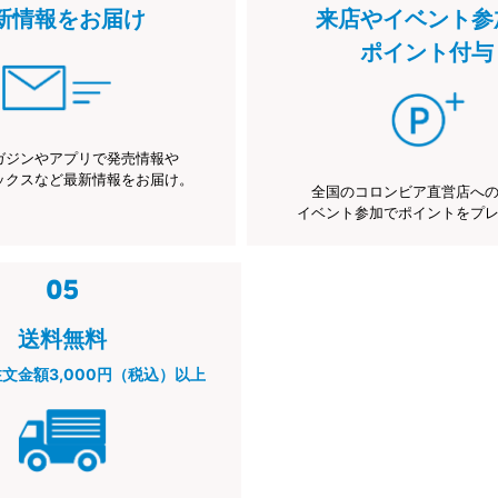
新情報をお届け
来店やイベント参
ポイント付与
ガジンやアプリで発売情報や
ックスなど最新情報をお届け。
全国のコロンビア直営店へ
イベント参加でポイントをプ
送料無料
注文金額3,000円（税込）以上