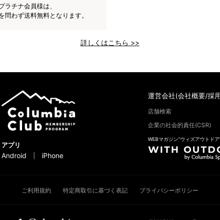
プラチナ会員様は、
を問わず送料無料となります。
詳しくはこちら >>
運営会社(会社概要/採用
店舗検索
企業の社会的責任(CSR)
WEBマガジン“ウィズアウトドア
アプリ
Android
iPhone
ご利用規約
特定商取引に基づく表記
プライバシーポリシー