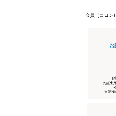
会員（コロン
お
お
お誕生
会員登録