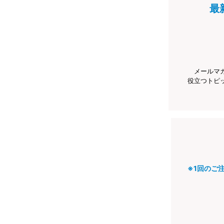
最
メールマ
役立つトピ
※1回のご