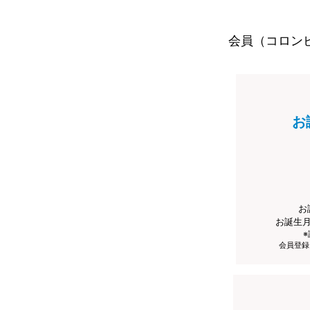
会員（コロン
お
お
お誕生
会員登録