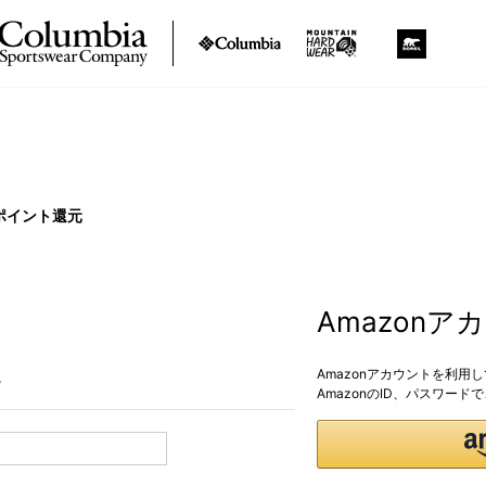
ポイント還元
Amazon
Amazonアカウントを利用
。
AmazonのID、パスワー