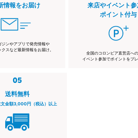
新情報をお届け
来店やイベント参
ポイント付与
ガジンやアプリで発売情報や
ックスなど最新情報をお届け。
全国のコロンビア直営店へ
イベント参加でポイントをプ
送料無料
注文金額3,000円（税込）以上