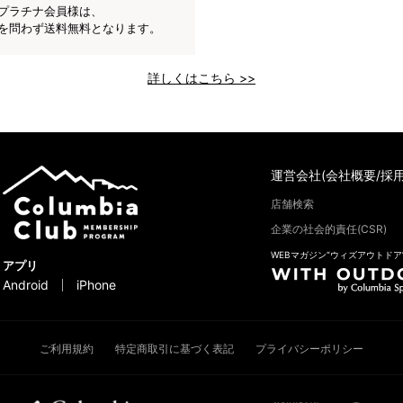
プラチナ会員様は、
を問わず送料無料となります。
詳しくはこちら >>
運営会社(会社概要/採用
店舗検索
企業の社会的責任(CSR)
WEBマガジン“ウィズアウトドア
アプリ
Android
iPhone
ご利用規約
特定商取引に基づく表記
プライバシーポリシー