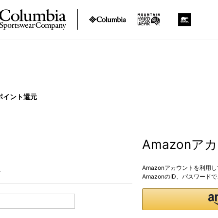
ポイント還元
Amazon
Amazonアカウントを利用
。
AmazonのID、パスワー