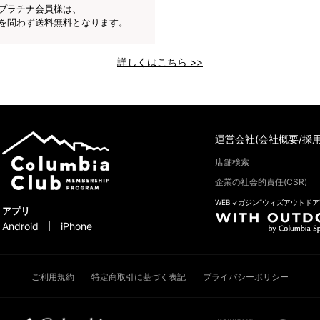
プラチナ会員様は、
を問わず送料無料となります。
詳しくはこちら >>
運営会社(会社概要/採用
店舗検索
企業の社会的責任(CSR)
WEBマガジン“ウィズアウトドア
アプリ
Android
iPhone
ご利用規約
特定商取引に基づく表記
プライバシーポリシー