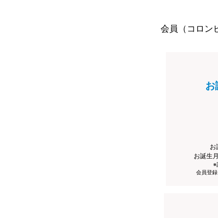
会員（コロン
お
お
お誕生
会員登録