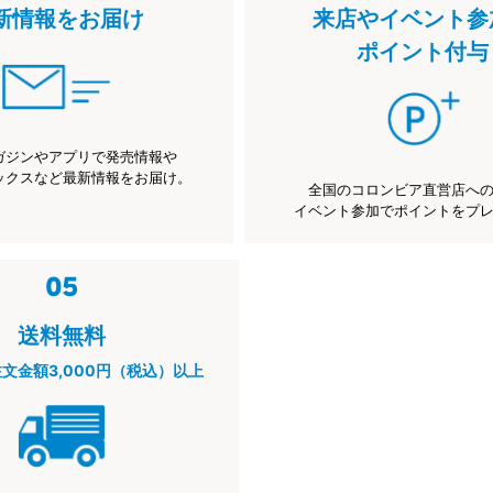
新情報をお届け
来店やイベント参
ポイント付与
ガジンやアプリで発売情報や
ックスなど最新情報をお届け。
全国のコロンビア直営店へ
イベント参加でポイントをプ
送料無料
注文金額3,000円（税込）以上