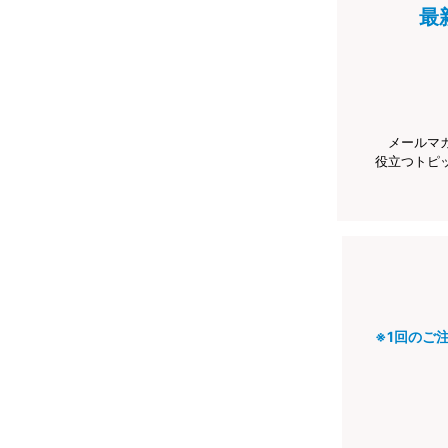
最
メールマ
役立つトピ
※1回のご