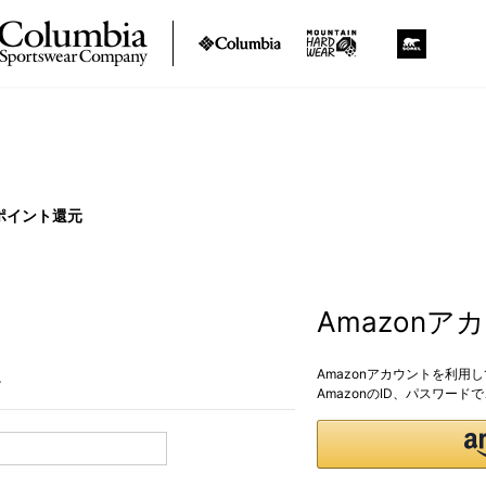
ポイント還元
Amazon
Amazonアカウントを利用
。
AmazonのID、パスワー