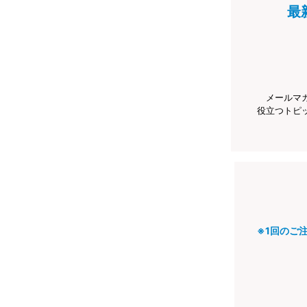
最
メールマ
役立つトピ
※1回のご