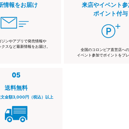
新情報をお届け
来店やイベント参
ポイント付与
ガジンやアプリで発売情報や
ックスなど最新情報をお届け。
全国のコロンビア直営店へ
イベント参加でポイントをプ
送料無料
注文金額3,000円（税込）以上