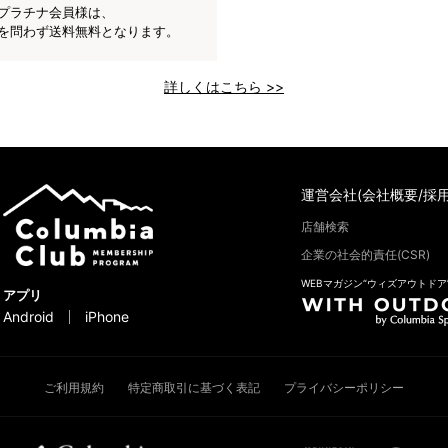
プラチナ会員様は、
を問わず送料無料となります。
詳しくはこちら >>
運営会社(会社概要/採用
店舗検索
企業の社会的責任(CSR)
WEBマガジン“ウィズアウトドア
アプリ
Android
iPhone
ご利用規約
特定商取引に基づく表記
プライバシーポリシー