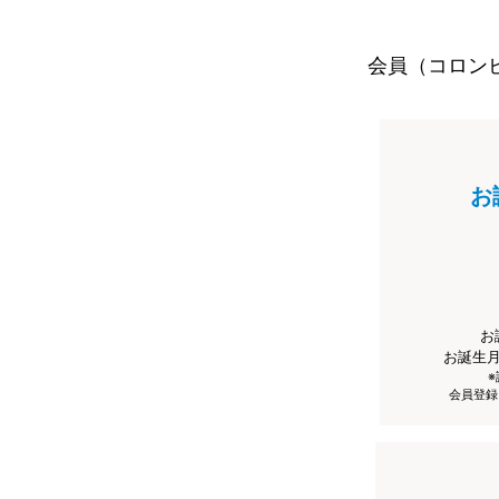
会員（コロン
お
お
お誕生
会員登録